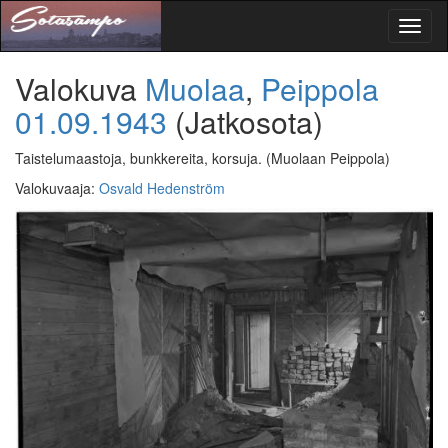
Toggl
naviga
Valokuva
Muolaa
,
Peippola
01.09.1943
(Jatkosota)
Taistelumaastoja, bunkkereita, korsuja.
(Muolaan Peippola)
Valokuvaaja
:
Osvald Hedenström