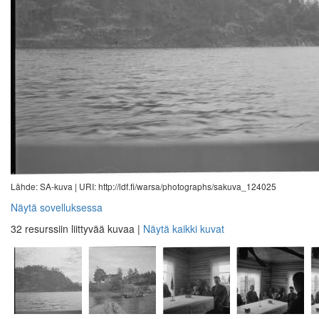
Lähde: SA-kuva |
URI: http://ldf.fi/warsa/photographs/sakuva_124025
Näytä sovelluksessa
32 resurssiin liittyvää kuvaa
|
Näytä kaikki kuvat