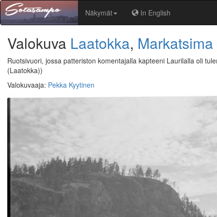
Näkymät
In English
Valokuva
Laatokka
,
Markatsima
Ruotsivuori, jossa patteriston komentajalla kapteeni Laurilalla oli 
(Laatokka))
Valokuvaaja
:
Pekka Kyytinen