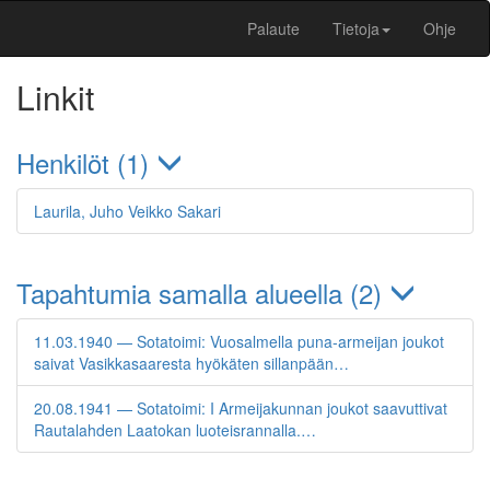
Palaute
Tietoja
Ohje
Linkit
Henkilöt (1)
Laurila, Juho Veikko Sakari
Tapahtumia samalla alueella (2)
11.03.1940 — Sotatoimi: Vuosalmella puna-armeijan joukot
saivat Vasikkasaaresta hyökäten sillanpään…
20.08.1941 — Sotatoimi: I Armeijakunnan joukot saavuttivat
Rautalahden Laatokan luoteisrannalla.…