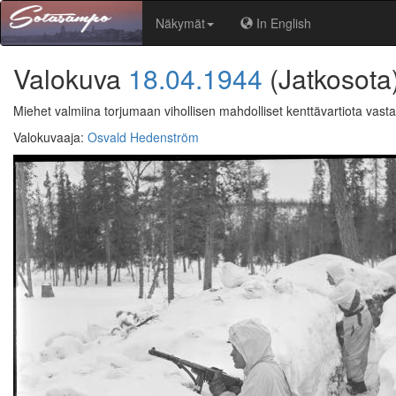
Näkymät
In English
Valokuva
18.04.1944
(Jatkosota
Miehet valmiina torjumaan vihollisen mahdolliset kenttävartiota vasta
Valokuvaaja
:
Osvald Hedenström