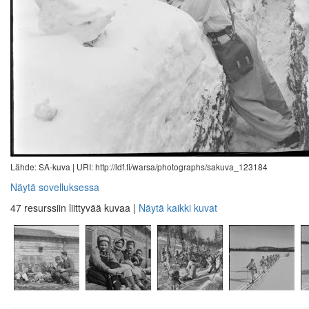
Lähde: SA-kuva |
URI: http://ldf.fi/warsa/photographs/sakuva_123184
Näytä sovelluksessa
47 resurssiin liittyvää kuvaa
|
Näytä kaikki kuvat