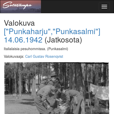
Toggl
naviga
Valokuva
["Punkaharju","Punkasalmi"]
14.06.1942
(Jatkosota)
Italialaisia pesuhommissa.
(Punkasalmi)
Valokuvaaja
:
Carl Gustav Rosenqvist