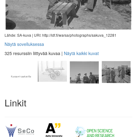
Lähde: SA-kuva |
URI: http://ldf.fi/warsa/photographs/sakuva_12281
Näytä sovelluksessa
325 resurssiin liittyvää kuvaa
|
Näytä kaikki kuvat
Linkit