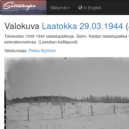
Näkymät
In English
Valokuva
Laatokka
29.03.1944
Talvisodan 1939-1940 taistelupaikkoja. Salmi. Kaidan taistelupaikka v
esterakennelmaa.
(Laatokan koillispuoli)
Valokuvaaja
:
Pekka Kyytinen