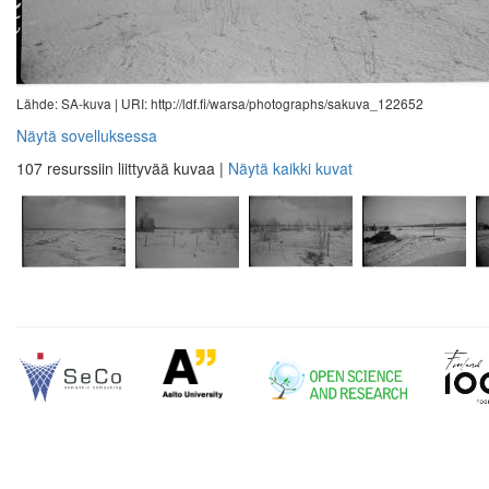
Lähde: SA-kuva |
URI: http://ldf.fi/warsa/photographs/sakuva_122652
Näytä sovelluksessa
107 resurssiin liittyvää kuvaa
|
Näytä kaikki kuvat