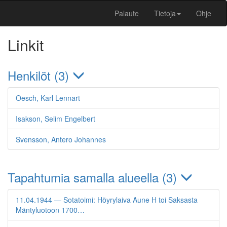
Palaute
Tietoja
Ohje
Linkit
Henkilöt (3)
Oesch, Karl Lennart
Isakson, Selim Engelbert
Svensson, Antero Johannes
Tapahtumia samalla alueella (3)
11.04.1944 — Sotatoimi: Höyrylaiva Aune H toi Saksasta
Mäntyluotoon 1700…