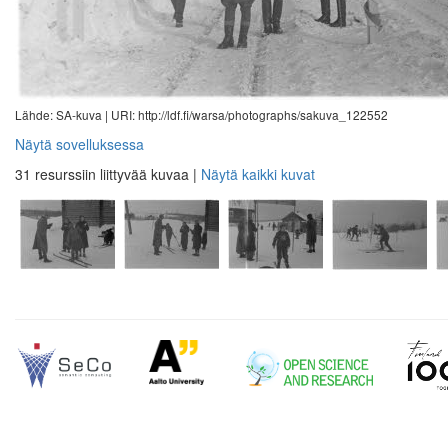
Lähde: SA-kuva |
URI: http://ldf.fi/warsa/photographs/sakuva_122552
Näytä sovelluksessa
31 resurssiin liittyvää kuvaa
|
Näytä kaikki kuvat