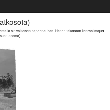
Jatkosota)
isemalla sinivalkoisen paperinauhan. Hänen takanaan kenraalimajuri
usuon asema)