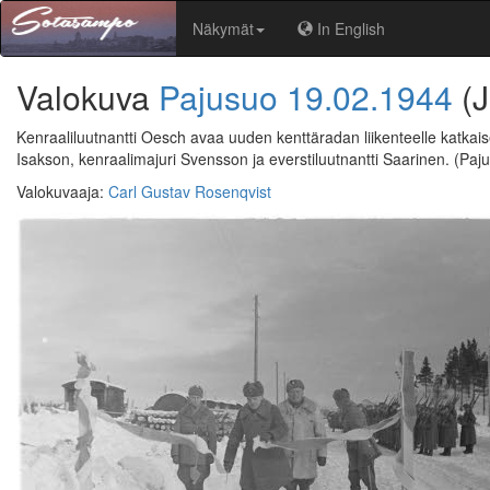
Näkymät
In English
Valokuva
Pajusuo
19.02.1944
(
Kenraaliluutnantti Oesch avaa uuden kenttäradan liikenteelle katka
Isakson, kenraalimajuri Svensson ja everstiluutnantti Saarinen.
(Paj
Valokuvaaja
:
Carl Gustav Rosenqvist