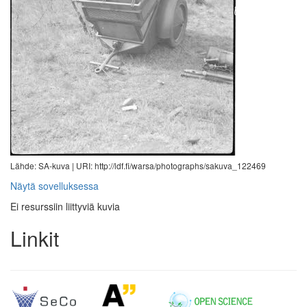
Lähde: SA-kuva |
URI: http://ldf.fi/warsa/photographs/sakuva_122469
Näytä sovelluksessa
Ei resurssiin liittyviä kuvia
Linkit