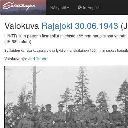
Näkymät
In English
Valokuva
Rajajoki
30.06.1943
(
III/KTR 10:n patterin läsnäollut miehistö 155m/m haupitsinsa ympärill
(JR 58:n alue))
Sotilaiden kanssa kuvassa oleva tykki on ranskalainen 155 mm:n raskas haupits
Valokuvaaja
:
Jarl Taube