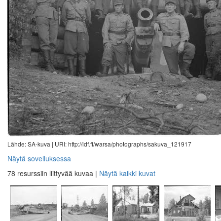
Lähde: SA-kuva |
URI: http://ldf.fi/warsa/photographs/sakuva_121917
Näytä sovelluksessa
78 resurssiin liittyvää kuvaa
|
Näytä kaikki kuvat