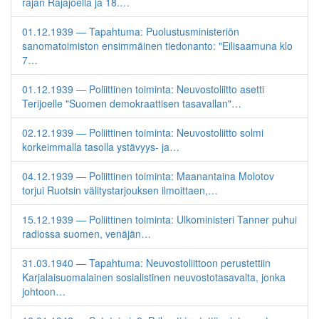
rajan Rajajoella ja 18.…
01.12.1939 — Tapahtuma: Puolustusministeriön
sanomatoimiston ensimmäinen tiedonanto: "Eilisaamuna klo
7…
01.12.1939 — Poliittinen toiminta: Neuvostoliitto asetti
Terijoelle "Suomen demokraattisen tasavallan"…
02.12.1939 — Poliittinen toiminta: Neuvostoliitto solmi
korkeimmalla tasolla ystävyys- ja…
04.12.1939 — Poliittinen toiminta: Maanantaina Molotov
torjui Ruotsin välitystarjouksen ilmoittaen,…
15.12.1939 — Poliittinen toiminta: Ulkoministeri Tanner puhui
radiossa suomen, venäjän…
31.03.1940 — Tapahtuma: Neuvostoliittoon perustettiin
Karjalaisuomalainen sosialistinen neuvostotasavalta, jonka
johtoon…