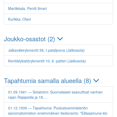
Martikkala, Pentti Ilmari
Kurikka, Olavi
Joukko-osastot (2)
Jalkaväkirykmentti 58, I pataljoona (Jatkosota)
Kenttätykistörykmentti 10, 6. patteri (Jatkosota)
Tapahtumia samalla alueella (8)
01.09.1941 — Sotatoimi: Suomalaiset saavuttivat vanhan
rajan Rajajoella ja 18.…
01.12.1939 — Tapahtuma: Puolustusministeriön
sanomatoimiston ensimmäinen tiedonanto: "Eilisaamuna klo