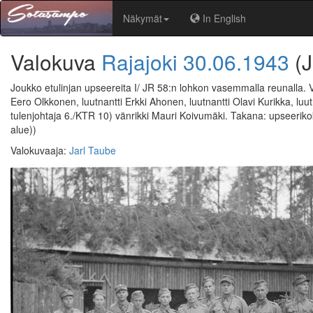
Näkymät
In English
Valokuva
Rajajoki
30.06.1943
(
Joukko etulinjan upseereita I/ JR 58:n lohkon vasemmalla reunalla. V
Eero Olkkonen, luutnantti Erkki Ahonen, luutnantti Olavi Kurikka, luu
tulenjohtaja 6./KTR 10) vänrikki Mauri Koivumäki. Takana: upseerikok
alue))
Valokuvaaja
:
Jarl Taube