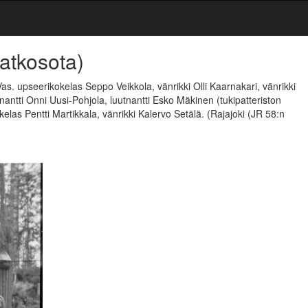
Jatkosota)
as. upseerikokelas Seppo Veikkola, vänrikki Olli Kaarnakari, vänrikki
tnantti Onni Uusi-Pohjola, luutnantti Esko Mäkinen (tukipatteriston
elas Pentti Martikkala, vänrikki Kalervo Setälä.
(Rajajoki (JR 58:n