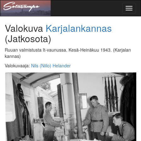
Toggl
naviga
Valokuva
Karjalankannas
(Jatkosota)
Ruuan valmistusta It-vaunussa. Kesä-Heinäkuu 1943.
(Karjalan
kannas)
Valokuvaaja
:
Nils (Niilo) Helander