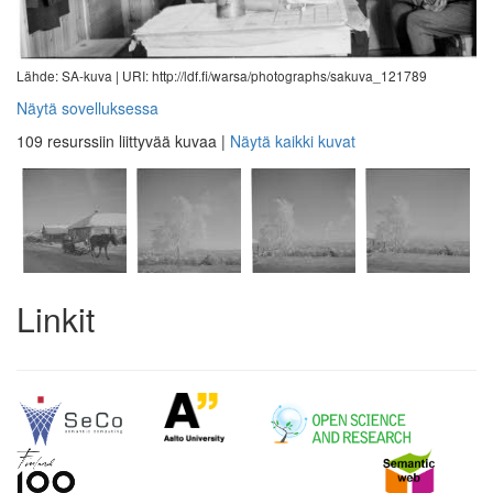
Lähde: SA-kuva |
URI: http://ldf.fi/warsa/photographs/sakuva_121789
Näytä sovelluksessa
109 resurssiin liittyvää kuvaa
|
Näytä kaikki kuvat
Linkit