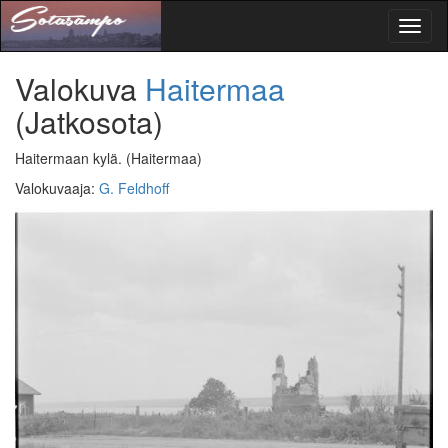
Toggl
naviga
Valokuva
Haitermaa
(Jatkosota)
Haitermaan kylä.
(Haitermaa)
Valokuvaaja
:
G. Feldhoff