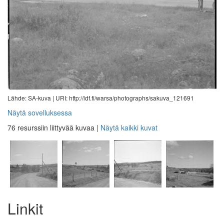
Lähde: SA-kuva |
URI: http://ldf.fi/warsa/photographs/sakuva_121691
Näytä sovelluksessa
76 resurssiin liittyvää kuvaa
|
Näytä kaikki kuvat
Linkit