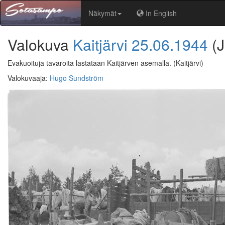
Näkymät
In English
Valokuva
Kaitjärvi
25.06.1944
(
Evakuoituja tavaroita lastataan Kaitjärven asemalla.
(Kaitjärvi)
Valokuvaaja
:
Hugo Sundström