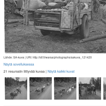
Lähde: SA-kuva |
URI: http://ldf.fi/warsa/photographs/sakuva_121420
Näytä sovelluksessa
21 resurssiin liittyvää kuvaa
|
Näytä kaikki kuvat