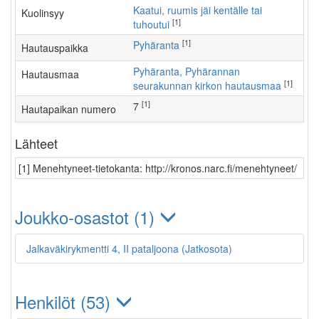
Kaatui, ruumis jäi kentälle tai
Kuolinsyy
[1]
tuhoutui
[1]
Pyhäranta
Hautauspaikka
Pyhäranta, Pyhärannan
Hautausmaa
[1]
seurakunnan kirkon hautausmaa
[1]
7
Hautapaikan numero
Lähteet
[1] Menehtyneet-tietokanta: http://kronos.narc.fi/menehtyneet/
Joukko-osastot (1)
Jalkaväkirykmentti 4, II pataljoona (Jatkosota)
Henkilöt (53)