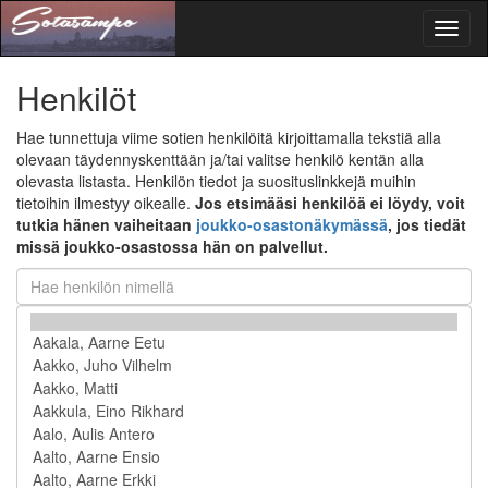
Toggl
naviga
Henkilöt
Hae tunnettuja viime sotien henkilöitä kirjoittamalla tekstiä alla
olevaan täydennyskenttään ja/tai valitse henkilö kentän alla
olevasta listasta. Henkilön tiedot ja suosituslinkkejä muihin
tietoihin ilmestyy oikealle.
Jos etsimääsi henkilöä ei löydy, voit
tutkia hänen vaiheitaan
joukko-osastonäkymässä
, jos tiedät
missä joukko-osastossa hän on palvellut.