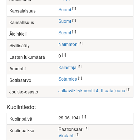
[1]
Suomi
Kansalaisuus
[1]
Suomi
Kansallisuus
[1]
Suomi
Äidinkieli
[1]
Naimaton
Siviilisääty
[1]
0
Lasten lukumäärä
[1]
kalastaja
Ammatti
[1]
Sotamies
Sotilasarvo
[1]
Jalkaväkirykmentti 4, II pataljoona
Joukko-osasto
Kuolintiedot
[1]
29.06.1941
Kuolinpäivä
[1]
Räätiönsaari
Kuolinpaikka
[1]
Virolahti