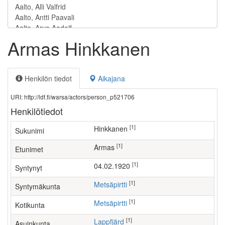
Armas Hinkkanen
Henkilön tiedot
Aikajana
URI: http://ldf.fi/warsa/actors/person_p521706
Henkilötiedot
[1]
Hinkkanen
Sukunimi
[1]
Armas
Etunimet
[1]
04.02.1920
Syntynyt
[1]
Metsäpirtti
Syntymäkunta
[1]
Metsäpirtti
Kotikunta
[1]
Lappfjärd
Asuinkunta