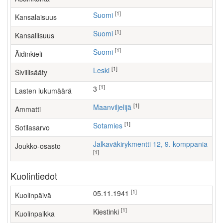
[1]
Suomi
Kansalaisuus
[1]
Suomi
Kansallisuus
[1]
Suomi
Äidinkieli
[1]
Leski
Siviilisääty
[1]
3
Lasten lukumäärä
[1]
maanviljelijä
Ammatti
[1]
Sotamies
Sotilasarvo
Jalkaväkirykmentti 12, 9. komppania
Joukko-osasto
[1]
Kuolintiedot
[1]
05.11.1941
Kuolinpäivä
[1]
Kiestinki
Kuolinpaikka