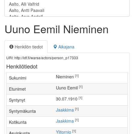
Uuno Eemil Nieminen
Henkilön tiedot
Aikajana
URI: http://ldf.fi/warsa/actors/person_p17333
Henkilötiedot
[1]
Nieminen
Sukunimi
[1]
Uuno Eemil
Etunimet
[1]
30.07.1910
Syntynyt
[1]
Jaakkima
Syntymäkunta
[1]
Jaakkima
Kotikunta
[1]
Ylitornio
Asuinkunta