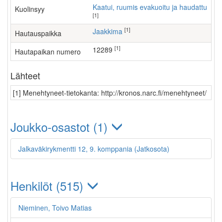
Kaatui, ruumis evakuoitu ja haudattu
Kuolinsyy
[1]
[1]
Jaakkima
Hautauspaikka
[1]
12289
Hautapaikan numero
Lähteet
[1] Menehtyneet-tietokanta: http://kronos.narc.fi/menehtyneet/
Joukko-osastot (1)
Jalkaväkirykmentti 12, 9. komppania (Jatkosota)
Henkilöt (515)
Nieminen, Toivo Matias