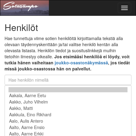
Toggl
naviga
Henkilöt
Hae tunnettuja viime sotien henkilöitä kirjoittamalla tekstiä alla
olevaan täydennyskenttään ja/tai valitse henkilö kentän alla
olevasta listasta. Henkilön tiedot ja suosituslinkkejä muihin
tietoihin ilmestyy oikealle.
Jos etsimääsi henkilöä ei löydy, voit
tutkia hänen vaiheitaan
joukko-osastonäkymässä
, jos tiedät
missä joukko-osastossa hän on palvellut.