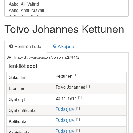
Toivo Johannes Kettunen
Henkilön tiedot
Aikajana
URI: http://ldf.fi/warsa/actors/person_p279442
Henkilötiedot
[1]
Kettunen
Sukunimi
[1]
Toivo Johannes
Etunimet
[1]
20.11.1914
Syntynyt
[1]
Pudasjärvi
Syntymäkunta
[1]
Pudasjärvi
Kotikunta
[1]
Pudasjärvi
Asuinkunta