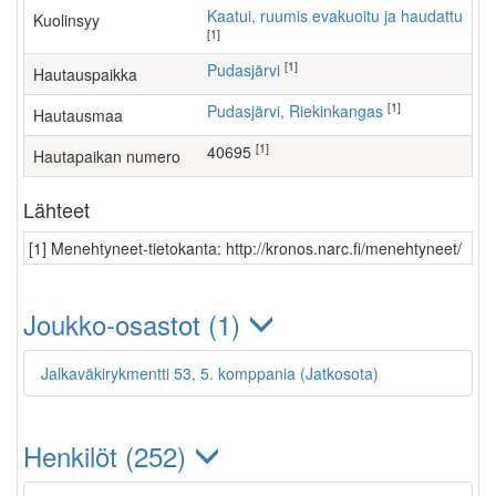
Kaatui, ruumis evakuoitu ja haudattu
Kuolinsyy
[1]
[1]
Pudasjärvi
Hautauspaikka
[1]
Pudasjärvi, Riekinkangas
Hautausmaa
[1]
40695
Hautapaikan numero
Lähteet
[1] Menehtyneet-tietokanta: http://kronos.narc.fi/menehtyneet/
Joukko-osastot (1)
Jalkaväkirykmentti 53, 5. komppania (Jatkosota)
Henkilöt (252)