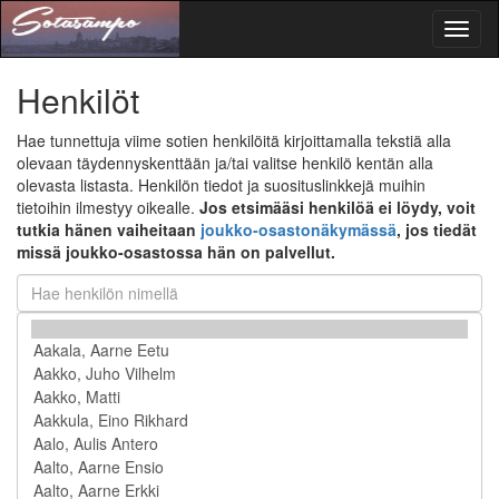
Toggl
naviga
Henkilöt
Hae tunnettuja viime sotien henkilöitä kirjoittamalla tekstiä alla
olevaan täydennyskenttään ja/tai valitse henkilö kentän alla
olevasta listasta. Henkilön tiedot ja suosituslinkkejä muihin
tietoihin ilmestyy oikealle.
Jos etsimääsi henkilöä ei löydy, voit
tutkia hänen vaiheitaan
joukko-osastonäkymässä
, jos tiedät
missä joukko-osastossa hän on palvellut.