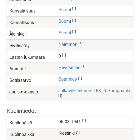
[1]
Suomi
Kansalaisuus
[1]
Suomi
Kansallisuus
[1]
Suomi
Äidinkieli
[1]
Naimaton
Siviilisääty
[1]
0
Lasten lukumäärä
[1]
hevosmies
Ammatti
[1]
Sotamies
Sotilasarvo
Jalkaväkirykmentti 53, 5. komppania
Joukko-osasto
[1]
Kuolintiedot
[1]
05.08.1941
Kuolinpäivä
[1]
Kiestinki
Kuolinpaikka