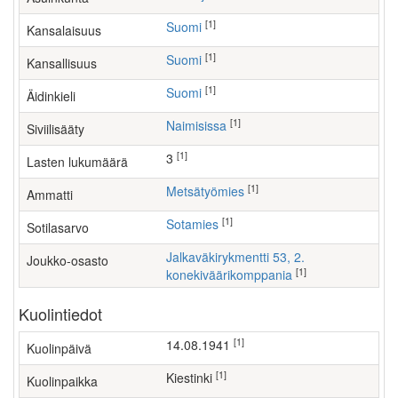
[1]
Suomi
Kansalaisuus
[1]
Suomi
Kansallisuus
[1]
Suomi
Äidinkieli
[1]
Naimisissa
Siviilisääty
[1]
3
Lasten lukumäärä
[1]
metsätyömies
Ammatti
[1]
Sotamies
Sotilasarvo
Jalkaväkirykmentti 53, 2.
Joukko-osasto
[1]
konekiväärikomppania
Kuolintiedot
[1]
14.08.1941
Kuolinpäivä
[1]
Kiestinki
Kuolinpaikka