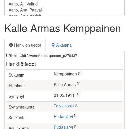
Kalle Armas Kemppainen
Henkilön tiedot
Aikajana
URI: http://ldf.fi/warsa/actors/person_p279437
Henkilötiedot
[1]
Kemppainen
Sukunimi
[1]
Kalle Armas
Etunimet
[1]
21.05.1911
Syntynyt
[1]
Taivalkoski
Syntymäkunta
[1]
Pudasjärvi
Kotikunta
[1]
Pudasjärvi
Asuinkunta