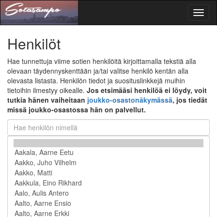
Toggl
naviga
Henkilöt
Hae tunnettuja viime sotien henkilöitä kirjoittamalla tekstiä alla
olevaan täydennyskenttään ja/tai valitse henkilö kentän alla
olevasta listasta. Henkilön tiedot ja suosituslinkkejä muihin
tietoihin ilmestyy oikealle.
Jos etsimääsi henkilöä ei löydy, voit
tutkia hänen vaiheitaan
joukko-osastonäkymässä
, jos tiedät
missä joukko-osastossa hän on palvellut.