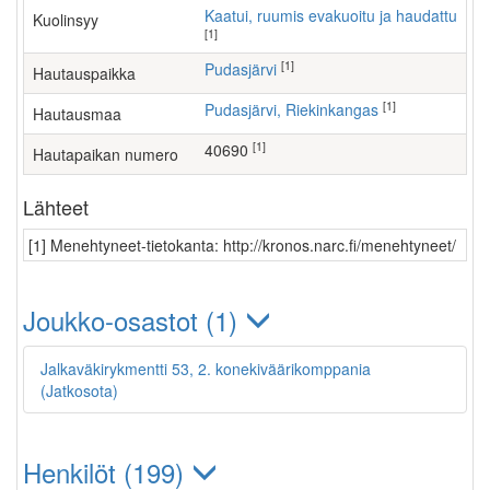
Kaatui, ruumis evakuoitu ja haudattu
Kuolinsyy
[1]
[1]
Pudasjärvi
Hautauspaikka
[1]
Pudasjärvi, Riekinkangas
Hautausmaa
[1]
40690
Hautapaikan numero
Lähteet
[1] Menehtyneet-tietokanta: http://kronos.narc.fi/menehtyneet/
Joukko-osastot (1)
Jalkaväkirykmentti 53, 2. konekiväärikomppania
(Jatkosota)
Henkilöt (199)