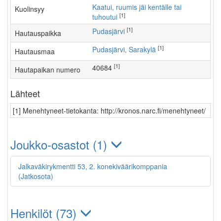
Kaatui, ruumis jäi kentälle tai
Kuolinsyy
[1]
tuhoutui
[1]
Pudasjärvi
Hautauspaikka
[1]
Pudasjärvi, Sarakylä
Hautausmaa
[1]
40684
Hautapaikan numero
Lähteet
[1] Menehtyneet-tietokanta: http://kronos.narc.fi/menehtyneet/
Joukko-osastot (1)
Jalkaväkirykmentti 53, 2. konekiväärikomppania
(Jatkosota)
Henkilöt (73)