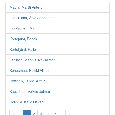
Maula, Martti Antero
Iinattiniemi, Arvo Johannes
Laakkonen, Matti
Kortejärvi, Eenok
Kortetjärvi, Kalle
Laitinen, Markus Aleksanteri
Kehusmaa, Heikki Vilhelm
Hyttinen, Janne Artturi
Kaustinen, Veikko Jalmari
Heikkilä, Kalle Oskari
«
‹
1
2
3
4
5
›
»