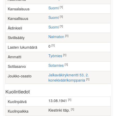
[1]
Suomi
Kansalaisuus
[1]
Suomi
Kansallisuus
[1]
Suomi
Äidinkieli
[1]
Naimaton
Siviilisääty
[1]
0
Lasten lukumäärä
[1]
työmies
Ammatti
[1]
Sotamies
Sotilasarvo
Jalkaväkirykmentti 53, 2.
Joukko-osasto
[1]
konekiväärikomppania
Kuolintiedot
[1]
13.08.1941
Kuolinpäivä
[1]
Kiestinki itäp.
Kuolinpaikka