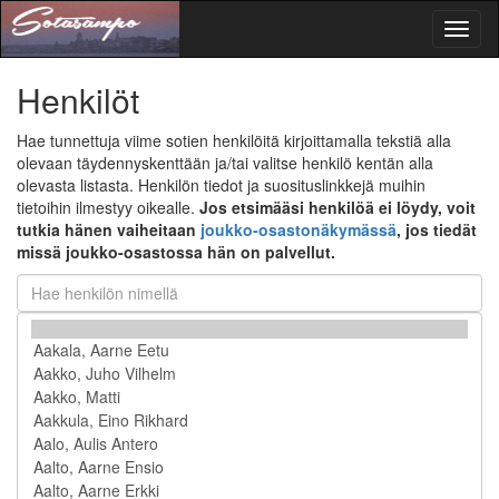
Toggl
naviga
Henkilöt
Hae tunnettuja viime sotien henkilöitä kirjoittamalla tekstiä alla
olevaan täydennyskenttään ja/tai valitse henkilö kentän alla
olevasta listasta. Henkilön tiedot ja suosituslinkkejä muihin
tietoihin ilmestyy oikealle.
Jos etsimääsi henkilöä ei löydy, voit
tutkia hänen vaiheitaan
joukko-osastonäkymässä
, jos tiedät
missä joukko-osastossa hän on palvellut.