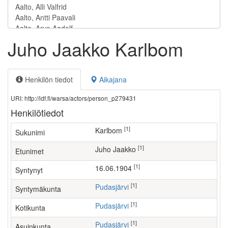
Juho Jaakko Karlbom
Henkilön tiedot
Aikajana
URI: http://ldf.fi/warsa/actors/person_p279431
Henkilötiedot
[1]
Karlbom
Sukunimi
[1]
Juho Jaakko
Etunimet
[1]
16.06.1904
Syntynyt
[1]
Pudasjärvi
Syntymäkunta
[1]
Pudasjärvi
Kotikunta
[1]
Pudasjärvi
Asuinkunta