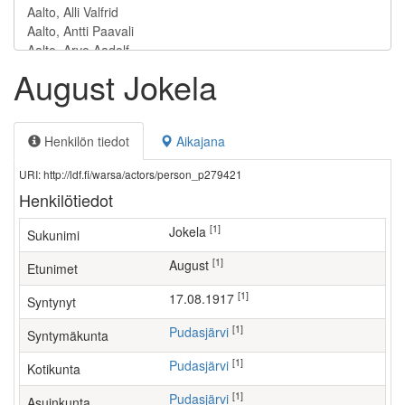
August Jokela
Henkilön tiedot
Aikajana
URI: http://ldf.fi/warsa/actors/person_p279421
Henkilötiedot
[1]
Jokela
Sukunimi
[1]
August
Etunimet
[1]
17.08.1917
Syntynyt
[1]
Pudasjärvi
Syntymäkunta
[1]
Pudasjärvi
Kotikunta
[1]
Pudasjärvi
Asuinkunta