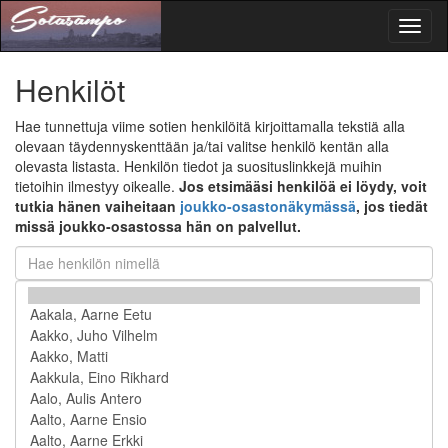
Toggl
naviga
Henkilöt
Hae tunnettuja viime sotien henkilöitä kirjoittamalla tekstiä alla
olevaan täydennyskenttään ja/tai valitse henkilö kentän alla
olevasta listasta. Henkilön tiedot ja suosituslinkkejä muihin
tietoihin ilmestyy oikealle.
Jos etsimääsi henkilöä ei löydy, voit
tutkia hänen vaiheitaan
joukko-osastonäkymässä
, jos tiedät
missä joukko-osastossa hän on palvellut.