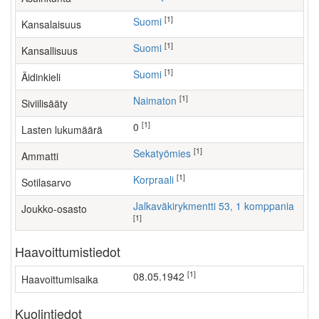
[1]
Suomi
Kansalaisuus
[1]
Suomi
Kansallisuus
[1]
Suomi
Äidinkieli
[1]
Naimaton
Siviilisääty
[1]
0
Lasten lukumäärä
[1]
sekatyömies
Ammatti
[1]
Korpraali
Sotilasarvo
Jalkaväkirykmentti 53, 1 komppania
Joukko-osasto
[1]
Haavoittumistiedot
[1]
08.05.1942
Haavoittumisaika
Kuolintiedot