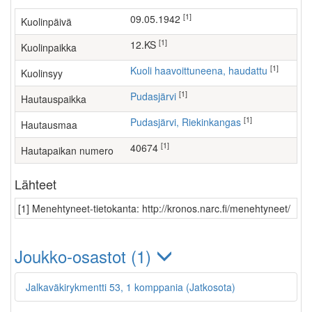
[1]
09.05.1942
Kuolinpäivä
[1]
12.KS
Kuolinpaikka
[1]
Kuoli haavoittuneena, haudattu
Kuolinsyy
[1]
Pudasjärvi
Hautauspaikka
[1]
Pudasjärvi, Riekinkangas
Hautausmaa
[1]
40674
Hautapaikan numero
Lähteet
[1] Menehtyneet-tietokanta: http://kronos.narc.fi/menehtyneet/
Joukko-osastot (1)
Jalkaväkirykmentti 53, 1 komppania (Jatkosota)