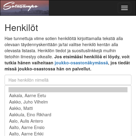
Toggl
naviga
Henkilöt
Hae tunnettuja viime sotien henkilöitä kirjoittamalla tekstiä alla
olevaan täydennyskenttään ja/tai valitse henkilö kentän alla
olevasta listasta. Henkilön tiedot ja suosituslinkkejä muihin
tietoihin ilmestyy oikealle.
Jos etsimääsi henkilöä ei löydy, voit
tutkia hänen vaiheitaan
joukko-osastonäkymässä
, jos tiedät
missä joukko-osastossa hän on palvellut.