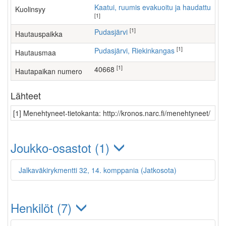
Kaatui, ruumis evakuoitu ja haudattu
Kuolinsyy
[1]
[1]
Pudasjärvi
Hautauspaikka
[1]
Pudasjärvi, Riekinkangas
Hautausmaa
[1]
40668
Hautapaikan numero
Lähteet
[1] Menehtyneet-tietokanta: http://kronos.narc.fi/menehtyneet/
Joukko-osastot (1)
Jalkaväkirykmentti 32, 14. komppania (Jatkosota)
Henkilöt (7)