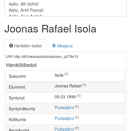
Joonas Rafael Isola
Henkilön tiedot
Aikajana
URI: http://ldf.fi/warsa/actors/person_p279415
Henkilötiedot
[1]
Isola
Sukunimi
[1]
Joonas Rafael
Etunimet
[1]
05.03.1898
Syntynyt
[1]
Pudasjärvi
Syntymäkunta
[1]
Pudasjärvi
Kotikunta
[1]
Pudasjärvi
Asuinkunta