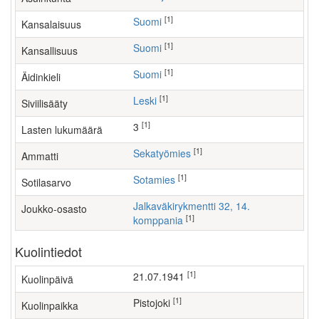
[1]
Suomi
Kansalaisuus
[1]
Suomi
Kansallisuus
[1]
Suomi
Äidinkieli
[1]
Leski
Siviilisääty
[1]
3
Lasten lukumäärä
[1]
sekatyömies
Ammatti
[1]
Sotamies
Sotilasarvo
Jalkaväkirykmentti 32, 14.
Joukko-osasto
[1]
komppania
Kuolintiedot
[1]
21.07.1941
Kuolinpäivä
[1]
Pistojoki
Kuolinpaikka