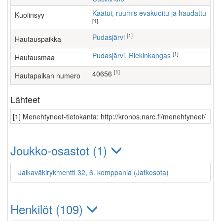
Kaatui, ruumis evakuoitu ja haudattu
Kuolinsyy
[1]
[1]
Pudasjärvi
Hautauspaikka
[1]
Pudasjärvi, Riekinkangas
Hautausmaa
[1]
40656
Hautapaikan numero
Lähteet
[1] Menehtyneet-tietokanta: http://kronos.narc.fi/menehtyneet/
Joukko-osastot (1)
Jalkaväkirykmentti 32, 6. komppania (Jatkosota)
Henkilöt (109)