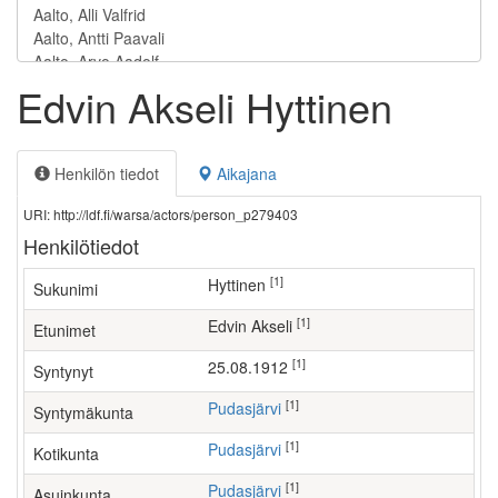
Edvin Akseli Hyttinen
Henkilön tiedot
Aikajana
URI: http://ldf.fi/warsa/actors/person_p279403
Henkilötiedot
[1]
Hyttinen
Sukunimi
[1]
Edvin Akseli
Etunimet
[1]
25.08.1912
Syntynyt
[1]
Pudasjärvi
Syntymäkunta
[1]
Pudasjärvi
Kotikunta
[1]
Pudasjärvi
Asuinkunta