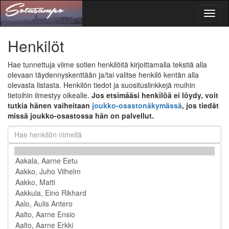
Toggl
naviga
Henkilöt
Hae tunnettuja viime sotien henkilöitä kirjoittamalla tekstiä alla
olevaan täydennyskenttään ja/tai valitse henkilö kentän alla
olevasta listasta. Henkilön tiedot ja suosituslinkkejä muihin
tietoihin ilmestyy oikealle.
Jos etsimääsi henkilöä ei löydy, voit
tutkia hänen vaiheitaan
joukko-osastonäkymässä
, jos tiedät
missä joukko-osastossa hän on palvellut.