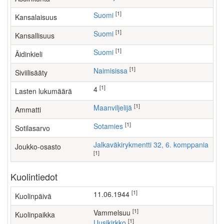
[1]
Suomi
Kansalaisuus
[1]
Suomi
Kansallisuus
[1]
Suomi
Äidinkieli
[1]
Naimisissa
Siviilisääty
[1]
4
Lasten lukumäärä
[1]
maanviljelijä
Ammatti
[1]
Sotamies
Sotilasarvo
Jalkaväkirykmentti 32, 6. komppania
Joukko-osasto
[1]
Kuolintiedot
[1]
11.06.1944
Kuolinpäivä
[1]
Vammelsuu
Kuolinpaikka
[1]
Uusikirkko