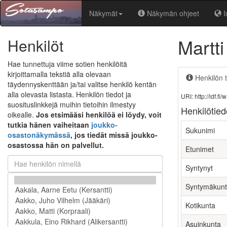
Näkymät
Näkymän ohjeet
I
Martti
Henkilöt
Hae tunnettuja viime sotien henkilöitä
kirjoittamalla tekstiä alla olevaan
Henkilön t
täydennyskenttään ja/tai valitse henkilö kentän
alla olevasta listasta. Henkilön tiedot ja
URI: http://ldf.
suosituslinkkejä muihin tietoihin ilmestyy
Henkilötied
oikealle.
Jos etsimääsi henkilöä ei löydy, voit
tutkia hänen vaiheitaan
joukko-
Sukunimi
osastonäkymässä
, jos tiedät missä joukko-
osastossa hän on palvellut.
Etunimet
Syntynyt
Syntymäkun
Kotikunta
Asuinkunta