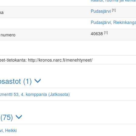
[1]
Pudasjärvi
ka
Pudasjärvi, Riekinkang
[1]
40638
 numero
et-tietokanta: http://kronos.narc.fi/menehtyneet/
sastot (1)
kmentti 53, 4. komppania (Jatkosota)
 (75)
i, Heikki