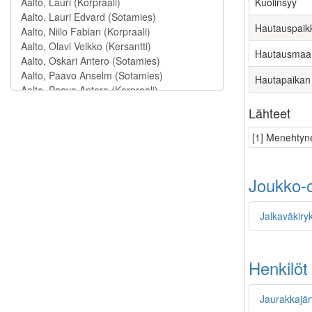
Kuolinsyy
Hautauspaik
Hautausmaa
Hautapaikan
Lähteet
[1] Menehtyne
Joukko-o
Jalkaväkiry
Henkilöt
Jaurakkajärv