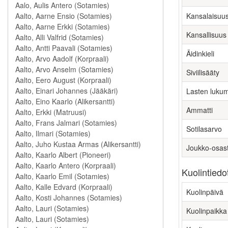
Kansalaisuu
Kansallisuus
Äidinkieli
Siviilisääty
Lasten luku
Ammatti
Sotilasarvo
Joukko-osas
Kuolintiedo
Kuolinpäivä
Kuolinpaikka