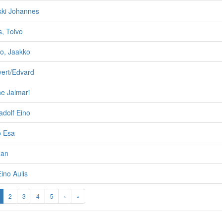
kki Johannes
, Toivo
o, Jaakko
evert/Edvard
ne Jalmari
adolf Eino
ö Esa
man
ino Aulis
2
3
4
5
›
»