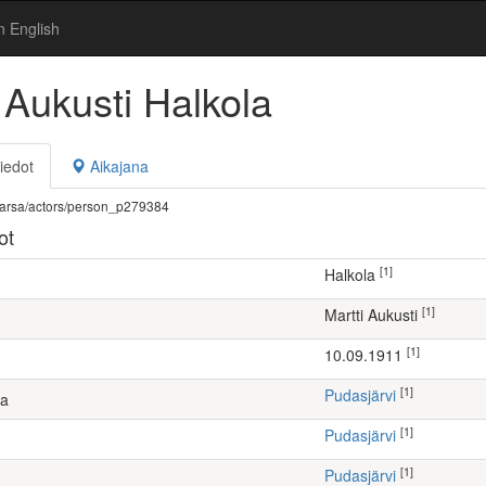
n English
 Aukusti Halkola
iedot
Aikajana
fi/warsa/actors/person_p279384
ot
[1]
Halkola
[1]
Martti Aukusti
[1]
10.09.1911
[1]
Pudasjärvi
ta
[1]
Pudasjärvi
[1]
Pudasjärvi