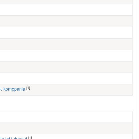
[1]
 4. komppania
[1]
lle tai tuhoutui