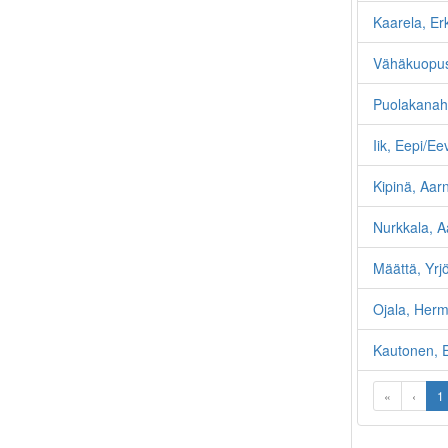
Kaarela, Er
Vähäkuopus
Puolakanah
Iik, Eepi/E
Kipinä, Aar
Nurkkala, A
Määttä, Yrj
Ojala, Her
Kautonen, E
«
‹
1