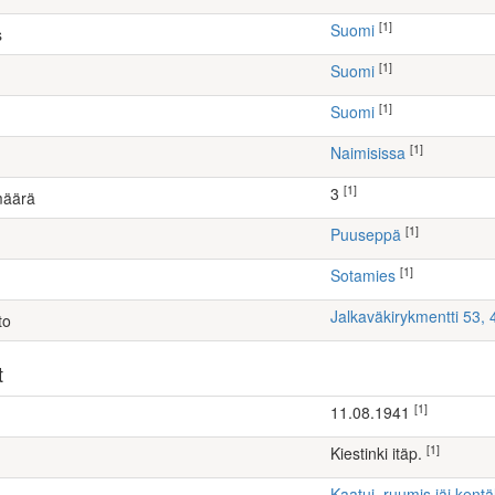
[1]
Suomi
s
[1]
Suomi
[1]
Suomi
[1]
Naimisissa
[1]
3
määrä
[1]
puuseppä
[1]
Sotamies
Jalkaväkirykmentti 53,
to
t
[1]
11.08.1941
[1]
Kiestinki itäp.
Kaatui, ruumis jäi kentä