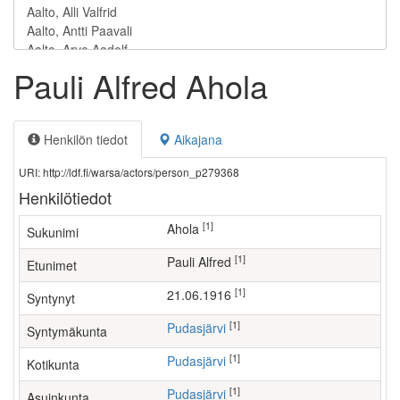
Pauli Alfred Ahola
Henkilön tiedot
Aikajana
URI: http://ldf.fi/warsa/actors/person_p279368
Henkilötiedot
[1]
Ahola
Sukunimi
[1]
Pauli Alfred
Etunimet
[1]
21.06.1916
Syntynyt
[1]
Pudasjärvi
Syntymäkunta
[1]
Pudasjärvi
Kotikunta
[1]
Pudasjärvi
Asuinkunta