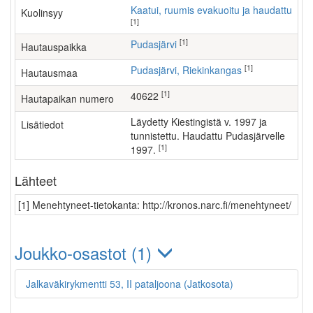
Kaatui, ruumis evakuoitu ja haudattu
Kuolinsyy
[1]
[1]
Pudasjärvi
Hautauspaikka
[1]
Pudasjärvi, Riekinkangas
Hautausmaa
[1]
40622
Hautapaikan numero
Läydetty Kiestingistä v. 1997 ja
Lisätiedot
tunnistettu. Haudattu Pudasjärvelle
[1]
1997.
Lähteet
[1] Menehtyneet-tietokanta: http://kronos.narc.fi/menehtyneet/
Joukko-osastot (1)
Jalkaväkirykmentti 53, II pataljoona (Jatkosota)