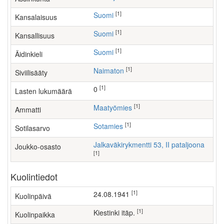
[1]
Suomi
Kansalaisuus
[1]
Suomi
Kansallisuus
[1]
Suomi
Äidinkieli
[1]
Naimaton
Siviilisääty
[1]
0
Lasten lukumäärä
[1]
maatyömies
Ammatti
[1]
Sotamies
Sotilasarvo
Jalkaväkirykmentti 53, II pataljoona
Joukko-osasto
[1]
Kuolintiedot
[1]
24.08.1941
Kuolinpäivä
[1]
Kiestinki itäp.
Kuolinpaikka