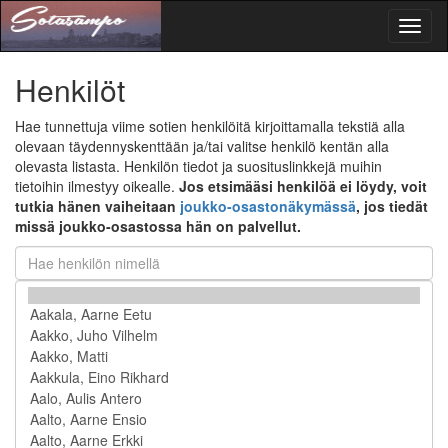
Toggl
naviga
Henkilöt
Hae tunnettuja viime sotien henkilöitä kirjoittamalla tekstiä alla
olevaan täydennyskenttään ja/tai valitse henkilö kentän alla
olevasta listasta. Henkilön tiedot ja suosituslinkkejä muihin
tietoihin ilmestyy oikealle.
Jos etsimääsi henkilöä ei löydy, voit
tutkia hänen vaiheitaan
joukko-osastonäkymässä
, jos tiedät
missä joukko-osastossa hän on palvellut.