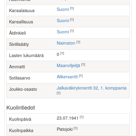
[1]
Suomi
Kansalaisuus
[1]
Suomi
Kansallisuus
[1]
Suomi
Äidinkieli
[1]
Naimaton
Siviilisääty
[1]
0
Lasten lukumäärä
[1]
maanviljelijä
Ammatti
[1]
Alikersantti
Sotilasarvo
Jalkaväkirykmentti 32, 1. komppania
Joukko-osasto
[1]
Kuolintiedot
[1]
23.07.1941
Kuolinpäivä
[1]
Pistojoki
Kuolinpaikka