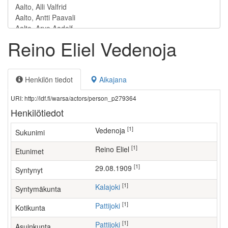
Reino Eliel Vedenoja
Henkilön tiedot
Aikajana
URI: http://ldf.fi/warsa/actors/person_p279364
Henkilötiedot
[1]
Vedenoja
Sukunimi
[1]
Reino Eliel
Etunimet
[1]
29.08.1909
Syntynyt
[1]
Kalajoki
Syntymäkunta
[1]
Pattijoki
Kotikunta
[1]
Pattijoki
Asuinkunta