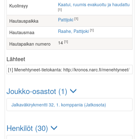
Kaatui, ruumis evakuoitu ja haudattu
Kuolinsyy
[1]
[1]
Pattijoki
Hautauspaikka
[1]
Raahe, Pattijoki
Hautausmaa
[1]
14
Hautapaikan numero
Lähteet
[1] Menehtyneet-tietokanta: http://kronos.narc.fi/menehtyneet/
Joukko-osastot (1)
Jalkaväkirykmentti 32, 1. komppania (Jatkosota)
Henkilöt (30)