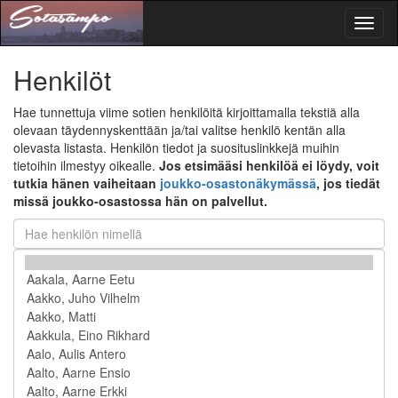
Toggl
naviga
Henkilöt
Hae tunnettuja viime sotien henkilöitä kirjoittamalla tekstiä alla
olevaan täydennyskenttään ja/tai valitse henkilö kentän alla
olevasta listasta. Henkilön tiedot ja suosituslinkkejä muihin
tietoihin ilmestyy oikealle.
Jos etsimääsi henkilöä ei löydy, voit
tutkia hänen vaiheitaan
joukko-osastonäkymässä
, jos tiedät
missä joukko-osastossa hän on palvellut.