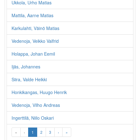
Ukkola, Urho Matias
Mattila, Aarne Matias
Karkulahti, Väinö Matias
Vedenoja, Veikko Valfrid
Holappa, Johan Eemil
Ijäs, Johannes
Siira, Valde Heikki
Honkikangas, Huugo Henrik
Vedenoja, Vilho Andreas
Ingerttilä, Niilo Oskari
«
‹
1
2
3
›
»