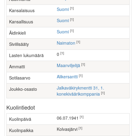
[1]
Suomi
Kansalaisuus
[1]
Suomi
Kansallisuus
[1]
Suomi
Äidinkieli
[1]
Naimaton
Siviilisääty
[1]
0
Lasten lukumäärä
[1]
maanviljelijä
Ammatti
[1]
Alikersantti
Sotilasarvo
Jalkaväkirykmentti 31, 1.
Joukko-osasto
[1]
konekiväärikomppania
Kuolintiedot
[1]
06.07.1941
Kuolinpäivä
[1]
Kolvasjärvi
Kuolinpaikka