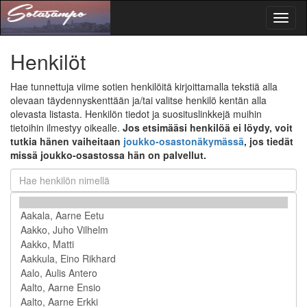
Toggl
naviga
Henkilöt
Hae tunnettuja viime sotien henkilöitä kirjoittamalla tekstiä alla
olevaan täydennyskenttään ja/tai valitse henkilö kentän alla
olevasta listasta. Henkilön tiedot ja suosituslinkkejä muihin
tietoihin ilmestyy oikealle.
Jos etsimääsi henkilöä ei löydy, voit
tutkia hänen vaiheitaan
joukko-osastonäkymässä
, jos tiedät
missä joukko-osastossa hän on palvellut.