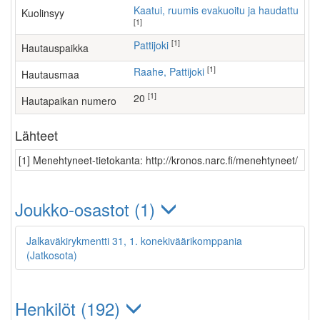
Kaatui, ruumis evakuoitu ja haudattu
Kuolinsyy
[1]
[1]
Pattijoki
Hautauspaikka
[1]
Raahe, Pattijoki
Hautausmaa
[1]
20
Hautapaikan numero
Lähteet
[1] Menehtyneet-tietokanta: http://kronos.narc.fi/menehtyneet/
Joukko-osastot (1)
Jalkaväkirykmentti 31, 1. konekiväärikomppania
(Jatkosota)
Henkilöt (192)