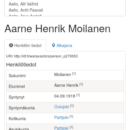
Aarne Henrik Moilanen
Henkilön tiedot
Aikajana
URI: http://ldf.fi/warsa/actors/person_p279353
Henkilötiedot
[1]
Moilanen
Sukunimi
[1]
Aarne Henrik
Etunimet
[1]
04.09.1918
Syntynyt
[1]
Oulujoki
Syntymäkunta
[1]
Pattijoki
Kotikunta
[1]
Pattijoki
Asuinkunta