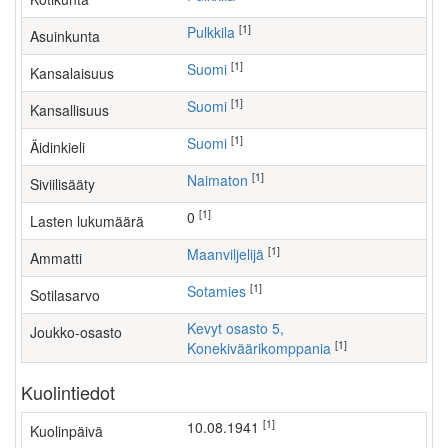
[1]
Pulkkila
Asuinkunta
[1]
Suomi
Kansalaisuus
[1]
Suomi
Kansallisuus
[1]
Suomi
Äidinkieli
[1]
Naimaton
Siviilisääty
[1]
0
Lasten lukumäärä
[1]
maanviljelijä
Ammatti
[1]
Sotamies
Sotilasarvo
Kevyt osasto 5,
Joukko-osasto
[1]
Konekiväärikomppania
Kuolintiedot
[1]
10.08.1941
Kuolinpäivä