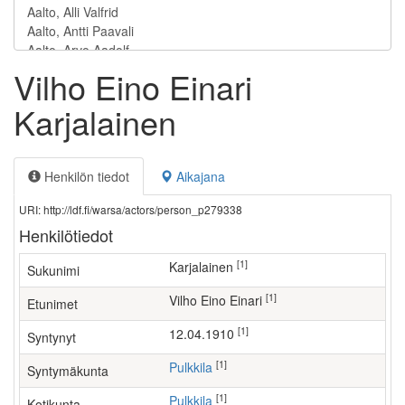
Vilho Eino Einari
Karjalainen
Henkilön tiedot
Aikajana
URI: http://ldf.fi/warsa/actors/person_p279338
Henkilötiedot
[1]
Karjalainen
Sukunimi
[1]
Vilho Eino Einari
Etunimet
[1]
12.04.1910
Syntynyt
[1]
Pulkkila
Syntymäkunta
[1]
Pulkkila
Kotikunta