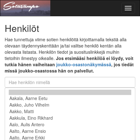
Toggl
naviga
Henkilöt
Hae tunnettuja viime sotien henkilöitä kirjoittamalla tekstiä alla
olevaan täydennyskenttään ja/tai valitse henkilö kentän alla
olevasta listasta. Henkilön tiedot ja suosituslinkkejä muihin
tietoihin ilmestyy oikealle.
Jos etsimääsi henkilöä ei löydy, voit
tutkia hänen vaiheitaan
joukko-osastonäkymässä
, jos tiedät
missä joukko-osastossa hän on palvellut.