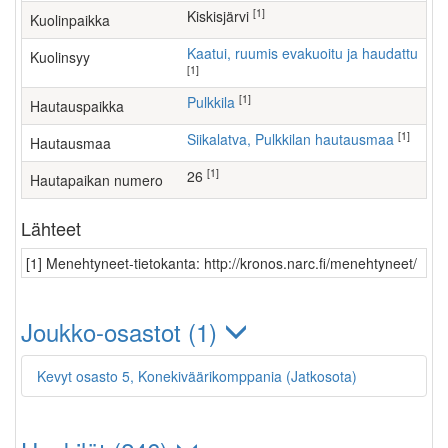
[1]
Kiskisjärvi
Kuolinpaikka
Kaatui, ruumis evakuoitu ja haudattu
Kuolinsyy
[1]
[1]
Pulkkila
Hautauspaikka
[1]
Siikalatva, Pulkkilan hautausmaa
Hautausmaa
[1]
26
Hautapaikan numero
Lähteet
[1] Menehtyneet-tietokanta: http://kronos.narc.fi/menehtyneet/
Joukko-osastot (1)
Kevyt osasto 5, Konekiväärikomppania (Jatkosota)