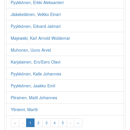
Pyykkönen, Erkki Aleksanteri
Jääskeläinen, Veikko Einari
Pyykkönen, Edvard Jalmari
Majewski, Karl Arnold Woldemar
Muhonen, Uuno Arvid
Karjalainen, Ero/Eero Olavi
Pyykkönen, Kalle Johannes
Pyykkönen, Jaakko Emil
Piirainen, Matti Johannes
Yliniemi, Martti
«
‹
1
2
3
4
5
›
»