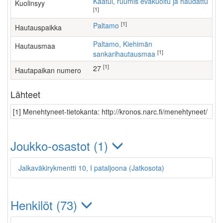
Kaatui, ruumis evakuoitu ja haudattu
Kuolinsyy
[1]
[1]
Paltamo
Hautauspaikka
Paltamo, Kiehimän
Hautausmaa
[1]
sankarihautausmaa
[1]
27
Hautapaikan numero
Lähteet
[1] Menehtyneet-tietokanta: http://kronos.narc.fi/menehtyneet/
Joukko-osastot (1)
Jalkaväkirykmentti 10, I pataljoona (Jatkosota)
Henkilöt (73)