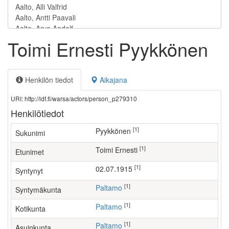
Toimi Ernesti Pyykkönen
Henkilön tiedot
Aikajana
URI: http://ldf.fi/warsa/actors/person_p279310
Henkilötiedot
[1]
Pyykkönen
Sukunimi
[1]
Toimi Ernesti
Etunimet
[1]
02.07.1915
Syntynyt
[1]
Paltamo
Syntymäkunta
[1]
Paltamo
Kotikunta
[1]
Paltamo
Asuinkunta