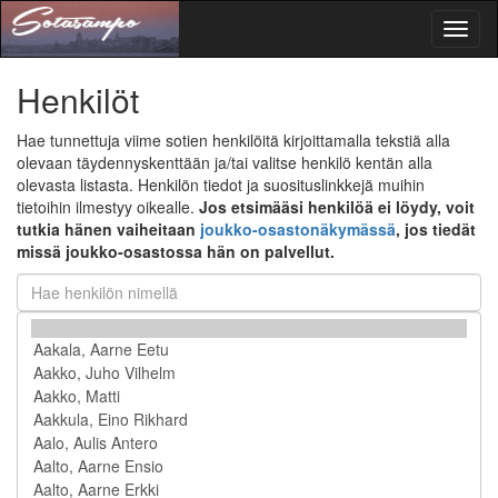
Toggl
naviga
Henkilöt
Hae tunnettuja viime sotien henkilöitä kirjoittamalla tekstiä alla
olevaan täydennyskenttään ja/tai valitse henkilö kentän alla
olevasta listasta. Henkilön tiedot ja suosituslinkkejä muihin
tietoihin ilmestyy oikealle.
Jos etsimääsi henkilöä ei löydy, voit
tutkia hänen vaiheitaan
joukko-osastonäkymässä
, jos tiedät
missä joukko-osastossa hän on palvellut.