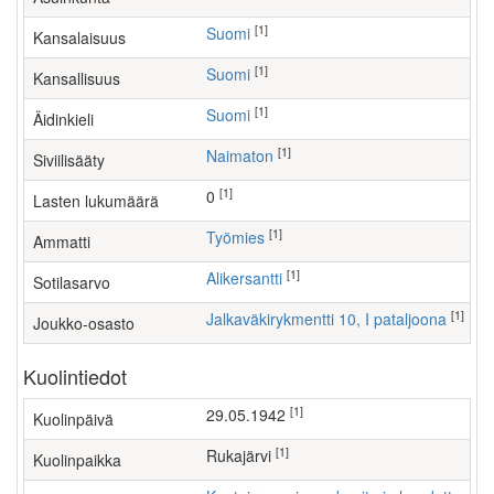
[1]
Suomi
Kansalaisuus
[1]
Suomi
Kansallisuus
[1]
Suomi
Äidinkieli
[1]
Naimaton
Siviilisääty
[1]
0
Lasten lukumäärä
[1]
työmies
Ammatti
[1]
Alikersantti
Sotilasarvo
[1]
Jalkaväkirykmentti 10, I pataljoona
Joukko-osasto
Kuolintiedot
[1]
29.05.1942
Kuolinpäivä
[1]
Rukajärvi
Kuolinpaikka