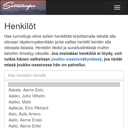
Toggl
naviga
Henkilöt
Hae tunnettuja viime sotien henkilöitä kirjoittamalla tekstiä alla
olevaan täydennyskenttään ja/tai valitse henkilö kentän alla
olevasta listasta. Henkilön tiedot ja suosituslinkkejä muihin
tietoihin ilmestyy oikealle.
Jos etsimääsi henkilöä ei löydy, voit
tutkia hänen vaiheitaan
joukko-osastonäkymässä
, jos tiedät
missä joukko-osastossa hän on palvellut.