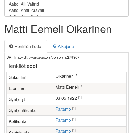
Matti Eemeli Oikarinen
Henkilön tiedot
Aikajana
URI: http://ldf.fi/warsa/actors/person_p279307
Henkilötiedot
[1]
Oikarinen
Sukunimi
[1]
Matti Eemeli
Etunimet
[1]
03.05.1922
Syntynyt
[1]
Paltamo
Syntymäkunta
[1]
Paltamo
Kotikunta
[1]
Paltamo
Asuinkunta