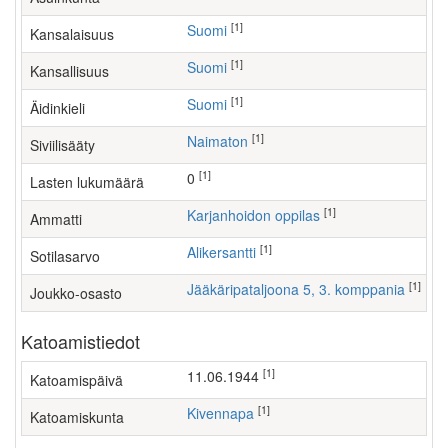
[1]
Suomi
Kansalaisuus
[1]
Suomi
Kansallisuus
[1]
Suomi
Äidinkieli
[1]
Naimaton
Siviilisääty
[1]
0
Lasten lukumäärä
[1]
karjanhoidon oppilas
Ammatti
[1]
Alikersantti
Sotilasarvo
[1]
Jääkäripataljoona 5, 3. komppania
Joukko-osasto
Katoamistiedot
[1]
11.06.1944
Katoamispäivä
[1]
Kivennapa
Katoamiskunta