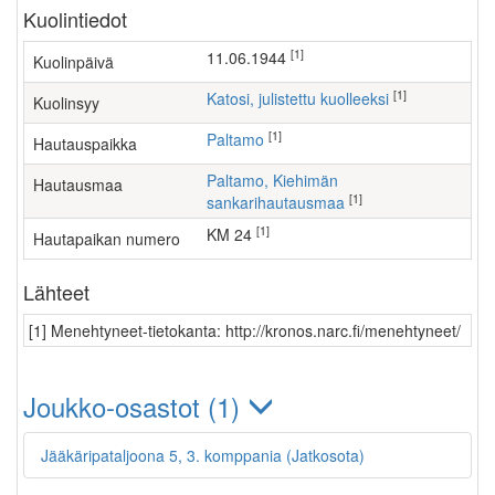
Kuolintiedot
[1]
11.06.1944
Kuolinpäivä
[1]
Katosi, julistettu kuolleeksi
Kuolinsyy
[1]
Paltamo
Hautauspaikka
Paltamo, Kiehimän
Hautausmaa
[1]
sankarihautausmaa
[1]
KM 24
Hautapaikan numero
Lähteet
[1] Menehtyneet-tietokanta: http://kronos.narc.fi/menehtyneet/
Joukko-osastot (1)
Jääkäripataljoona 5, 3. komppania (Jatkosota)