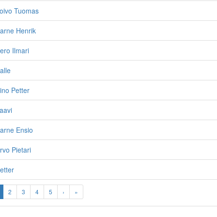
Toivo Tuomas
arne Henrik
ero Ilmari
alle
ino Petter
aavi
arne Ensio
rvo Pietari
etter
2
3
4
5
›
»