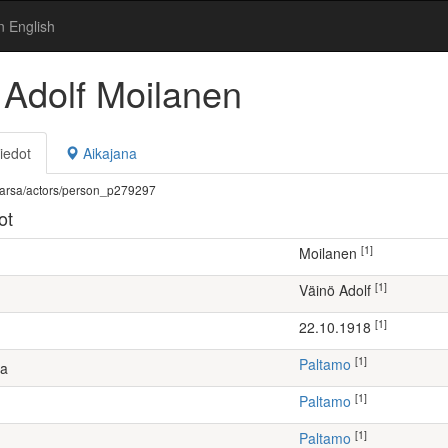
n English
 Adolf Moilanen
iedot
Aikajana
fi/warsa/actors/person_p279297
ot
[1]
Moilanen
[1]
Väinö Adolf
[1]
22.10.1918
[1]
Paltamo
ta
[1]
Paltamo
[1]
Paltamo