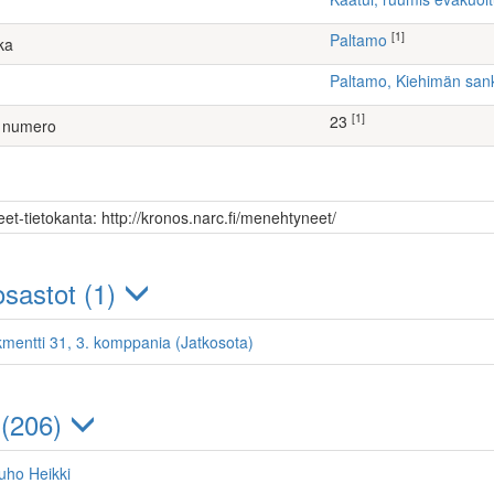
[1]
Paltamo
ka
Paltamo, Kiehimän sa
[1]
23
 numero
et-tietokanta: http://kronos.narc.fi/menehtyneet/
sastot (1)
kmentti 31, 3. komppania (Jatkosota)
 (206)
uho Heikki