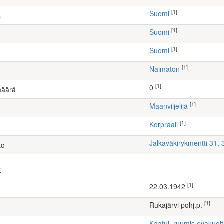
[1]
Suomi
s
[1]
Suomi
[1]
Suomi
[1]
Naimaton
[1]
0
määrä
[1]
maanviljelijä
[1]
Korpraali
Jalkaväkirykmentti 31,
to
t
[1]
22.03.1942
[1]
Rukajärvi pohj.p.
Kaatui, ruumis evakuoi