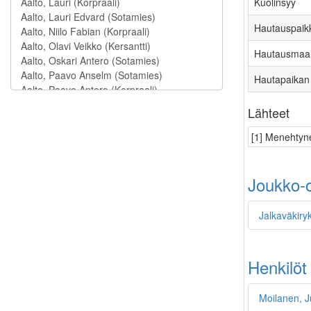
Kuolinsyy
Hautauspaik
Hautausmaa
Hautapaikan
Lähteet
[1] Menehtyne
Joukko-o
Jalkaväkiry
Henkilöt
Moilanen, J