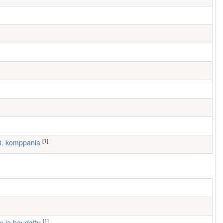
[1]
 3. komppania
[1]
tu ja haudattu