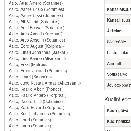
Kansalaisuu
Kansallisuus
Äidinkieli
Siviilisääty
Lasten luku
Ammatti
Sotilasarvo
Joukko-osas
Kuolintiedo
Kuolinpäivä
Kuolinpaikka