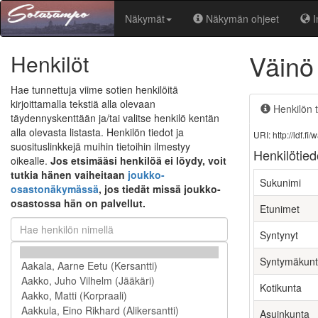
Näkymät
Näkymän ohjeet
I
Väinö
Henkilöt
Hae tunnettuja viime sotien henkilöitä
kirjoittamalla tekstiä alla olevaan
Henkilön t
täydennyskenttään ja/tai valitse henkilö kentän
alla olevasta listasta. Henkilön tiedot ja
URI: http://ldf.
suosituslinkkejä muihin tietoihin ilmestyy
Henkilötied
oikealle.
Jos etsimääsi henkilöä ei löydy, voit
tutkia hänen vaiheitaan
joukko-
Sukunimi
osastonäkymässä
, jos tiedät missä joukko-
osastossa hän on palvellut.
Etunimet
Syntynyt
Syntymäkun
Kotikunta
Asuinkunta