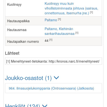
Kuolinsyy muu kuin
Kuolinsyy
vihollistoiminnasta johtuva (sairaus,
[1]
onnettomuus, itsemurha jne.)
[1]
Paltamo
Hautauspaikka
Paltamo, Kiehimän
Hautausmaa
[1]
sankarihautausmaa
[1]
44
Hautapaikan numero
Lähteet
[1] Menehtyneet-tietokanta: http://kronos.narc.fi/menehtyneet/
Joukko-osastot (1)
964. ilmasuojelukomppania (Ontrosenvaara) (Jatkosota)
Henkilöt (124)