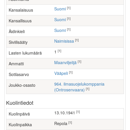
[1]
Suomi
Kansalaisuus
[1]
Suomi
Kansallisuus
[1]
Suomi
Äidinkieli
[1]
Naimisissa
Siviilisääty
[1]
1
Lasten lukumäärä
[1]
maanviljelijä
Ammatti
[1]
Vääpeli
Sotilasarvo
964. ilmasuojelukomppania
Joukko-osasto
[1]
(Ontrosenvaara)
Kuolintiedot
[1]
13.10.1941
Kuolinpäivä
[1]
Repola
Kuolinpaikka