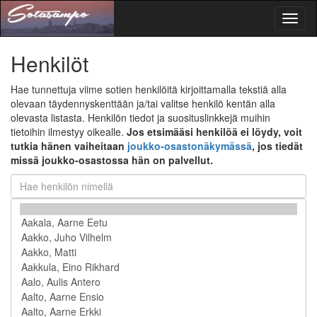
Toggl
naviga
Henkilöt
Hae tunnettuja viime sotien henkilöitä kirjoittamalla tekstiä alla
olevaan täydennyskenttään ja/tai valitse henkilö kentän alla
olevasta listasta. Henkilön tiedot ja suosituslinkkejä muihin
tietoihin ilmestyy oikealle.
Jos etsimääsi henkilöä ei löydy, voit
tutkia hänen vaiheitaan
joukko-osastonäkymässä
, jos tiedät
missä joukko-osastossa hän on palvellut.