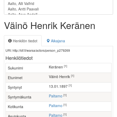
Väinö Henrik Keränen
Henkilön tiedot
Aikajana
URI: http://ldf.fi/warsa/actors/person_p279269
Henkilötiedot
[1]
Keränen
Sukunimi
[1]
Väinö Henrik
Etunimet
[1]
13.01.1897
Syntynyt
[1]
Paltamo
Syntymäkunta
[1]
Paltamo
Kotikunta
[1]
Paltamo
Asuinkunta