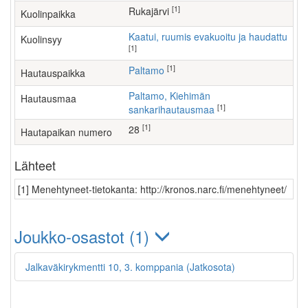
[1]
Rukajärvi
Kuolinpaikka
Kaatui, ruumis evakuoitu ja haudattu
Kuolinsyy
[1]
[1]
Paltamo
Hautauspaikka
Paltamo, Kiehimän
Hautausmaa
[1]
sankarihautausmaa
[1]
28
Hautapaikan numero
Lähteet
[1] Menehtyneet-tietokanta: http://kronos.narc.fi/menehtyneet/
Joukko-osastot (1)
Jalkaväkirykmentti 10, 3. komppania (Jatkosota)