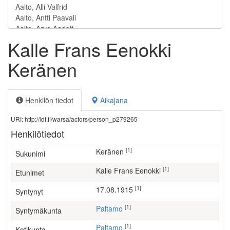
Kalle Frans Eenokki
Keränen
Henkilön tiedot
Aikajana
URI: http://ldf.fi/warsa/actors/person_p279265
Henkilötiedot
[1]
Keränen
Sukunimi
[1]
Kalle Frans Eenokki
Etunimet
[1]
17.08.1915
Syntynyt
[1]
Paltamo
Syntymäkunta
[1]
Paltamo
Kotikunta