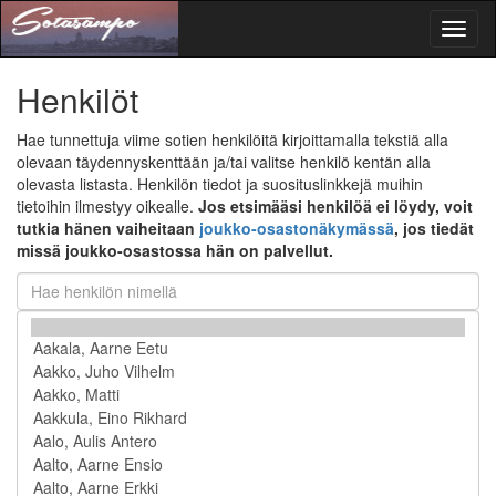
Toggl
naviga
Henkilöt
Hae tunnettuja viime sotien henkilöitä kirjoittamalla tekstiä alla
olevaan täydennyskenttään ja/tai valitse henkilö kentän alla
olevasta listasta. Henkilön tiedot ja suosituslinkkejä muihin
tietoihin ilmestyy oikealle.
Jos etsimääsi henkilöä ei löydy, voit
tutkia hänen vaiheitaan
joukko-osastonäkymässä
, jos tiedät
missä joukko-osastossa hän on palvellut.