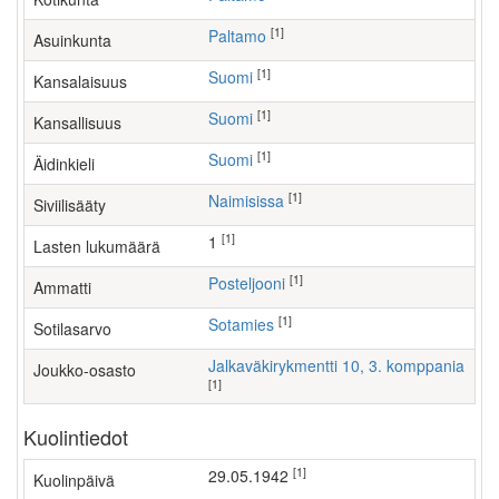
[1]
Paltamo
Asuinkunta
[1]
Suomi
Kansalaisuus
[1]
Suomi
Kansallisuus
[1]
Suomi
Äidinkieli
[1]
Naimisissa
Siviilisääty
[1]
1
Lasten lukumäärä
[1]
posteljooni
Ammatti
[1]
Sotamies
Sotilasarvo
Jalkaväkirykmentti 10, 3. komppania
Joukko-osasto
[1]
Kuolintiedot
[1]
29.05.1942
Kuolinpäivä