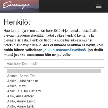
Toggl
naviga
Henkilöt
Hae tunnettuja viime sotien henkilöitä kirjoittamalla tekstiä alla
olevaan täydennyskenttään ja/tai valitse henkilö kentän alla
olevasta listasta. Henkilön tiedot ja suosituslinkkejä muihin
tietoihin ilmestyy oikealle.
Jos etsimääsi henkilöä ei löydy, voit
tutkia hänen vaiheitaan
joukko-osastonäkymässä
, jos tiedät
missä joukko-osastossa hän on palvellut.