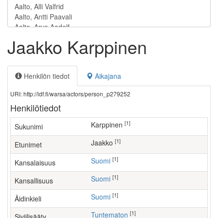
Jaakko Karppinen
Henkilön tiedot
Aikajana
URI: http://ldf.fi/warsa/actors/person_p279252
Henkilötiedot
[1]
Karppinen
Sukunimi
[1]
Jaakko
Etunimet
[1]
Suomi
Kansalaisuus
[1]
Suomi
Kansallisuus
[1]
Suomi
Äidinkieli
[1]
Tuntematon
Siviilisääty