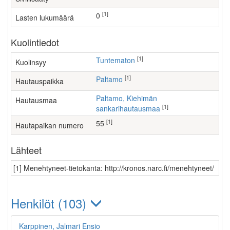
[1]
0
Lasten lukumäärä
Kuolintiedot
[1]
Tuntematon
Kuolinsyy
[1]
Paltamo
Hautauspaikka
Paltamo, Kiehimän
Hautausmaa
[1]
sankarihautausmaa
[1]
55
Hautapaikan numero
Lähteet
[1] Menehtyneet-tietokanta: http://kronos.narc.fi/menehtyneet/
Henkilöt (103)
Karppinen, Jalmari Ensio