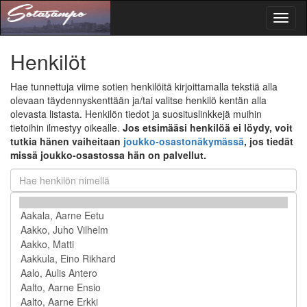
Toggl
naviga
Henkilöt
Hae tunnettuja viime sotien henkilöitä kirjoittamalla tekstiä alla
olevaan täydennyskenttään ja/tai valitse henkilö kentän alla
olevasta listasta. Henkilön tiedot ja suosituslinkkejä muihin
tietoihin ilmestyy oikealle.
Jos etsimääsi henkilöä ei löydy, voit
tutkia hänen vaiheitaan
joukko-osastonäkymässä
, jos tiedät
missä joukko-osastossa hän on palvellut.