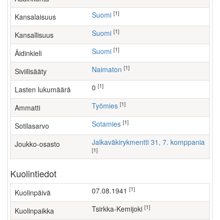
[1]
Suomi
Kansalaisuus
[1]
Suomi
Kansallisuus
[1]
Suomi
Äidinkieli
[1]
Naimaton
Siviilisääty
[1]
0
Lasten lukumäärä
[1]
työmies
Ammatti
[1]
Sotamies
Sotilasarvo
Jalkaväkirykmentti 31, 7. komppania
Joukko-osasto
[1]
Kuolintiedot
[1]
07.08.1941
Kuolinpäivä
[1]
Tsirkka-Kemijoki
Kuolinpaikka