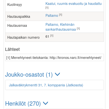
Kaatui, ruumis evakuoitu ja haudattu
Kuolinsyy
[1]
[1]
Paltamo
Hautauspaikka
Paltamo, Kiehimän
Hautausmaa
[1]
sankarihautausmaa
[1]
61
Hautapaikan numero
Lähteet
[1] Menehtyneet-tietokanta: http://kronos.narc.fi/menehtyneet/
Joukko-osastot (1)
Jalkaväkirykmentti 31, 7. komppania (Jatkosota)
Henkilöt (270)