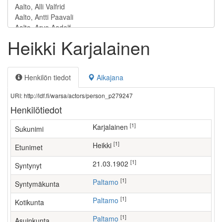
Heikki Karjalainen
Henkilön tiedot
Aikajana
URI: http://ldf.fi/warsa/actors/person_p279247
Henkilötiedot
[1]
Karjalainen
Sukunimi
[1]
Heikki
Etunimet
[1]
21.03.1902
Syntynyt
[1]
Paltamo
Syntymäkunta
[1]
Paltamo
Kotikunta
[1]
Paltamo
Asuinkunta