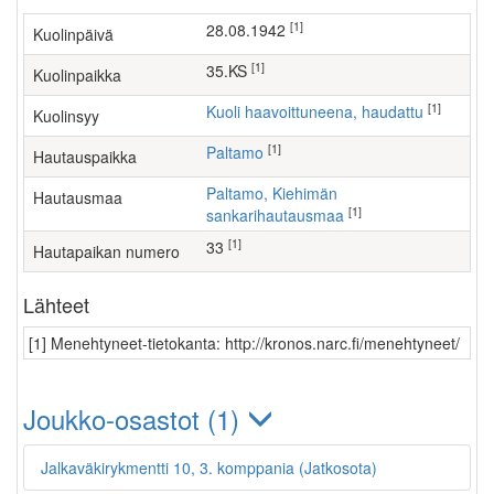
[1]
28.08.1942
Kuolinpäivä
[1]
35.KS
Kuolinpaikka
[1]
Kuoli haavoittuneena, haudattu
Kuolinsyy
[1]
Paltamo
Hautauspaikka
Paltamo, Kiehimän
Hautausmaa
[1]
sankarihautausmaa
[1]
33
Hautapaikan numero
Lähteet
[1] Menehtyneet-tietokanta: http://kronos.narc.fi/menehtyneet/
Joukko-osastot (1)
Jalkaväkirykmentti 10, 3. komppania (Jatkosota)