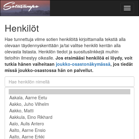
Toggl
naviga
Henkilöt
Hae tunnettuja viime sotien henkilöitä kirjoittamalla tekstiä alla
olevaan täydennyskenttään ja/tai valitse henkilö kentän alla
olevasta listasta. Henkilön tiedot ja suosituslinkkejä muihin
tietoihin ilmestyy oikealle.
Jos etsimääsi henkilöä ei löydy, voit
tutkia hänen vaiheitaan
joukko-osastonäkymässä
, jos tiedät
missä joukko-osastossa hän on palvellut.