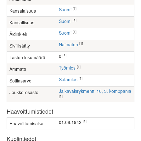
[1]
Suomi
Kansalaisuus
[1]
Suomi
Kansallisuus
[1]
Suomi
Äidinkieli
[1]
Naimaton
Siviilisääty
[1]
0
Lasten lukumäärä
[1]
työmies
Ammatti
[1]
Sotamies
Sotilasarvo
Jalkaväkirykmentti 10, 3. komppania
Joukko-osasto
[1]
Haavoittumistiedot
[1]
01.08.1942
Haavoittumisaika
Kuolintiedot