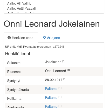
Onni Leonard Jokelainen
Henkilön tiedot
Aikajana
URI: http://ldf.fi/warsa/actors/person_p279246
Henkilötiedot
[1]
Jokelainen
Sukunimi
[1]
Onni Leonard
Etunimet
[1]
28.02.1917
Syntynyt
[1]
Paltamo
Syntymäkunta
[1]
Paltamo
Kotikunta
[1]
Paltamo
Asuinkunta