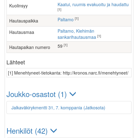
Kaatui, ruumis evakuoitu ja haudattu
Kuolinsyy
[1]
[1]
Paltamo
Hautauspaikka
Paltamo, Kiehimän
Hautausmaa
[1]
sankarihautausmaa
[1]
59
Hautapaikan numero
Lähteet
[1] Menehtyneet-tietokanta: http://kronos.narc.fi/menehtyneet/
Joukko-osastot (1)
Jalkaväkirykmentti 31, 7. komppania (Jatkosota)
Henkilöt (42)