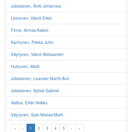
Jokelainen, Antti Johannes
Leinonen, Väinö Erkki
Finne, Armas Kalevi
Karhunen, Pekka Juho
Väyrynen, Väinö Aleksanteri
Huttunen, Matti
Jokelainen, Leander Martti Arvi
Jokelainen, Kyösti Gabriel
Vallius, Erkki Veikko
Väyrynen, Sulo Matias/Matti
«
‹
1
2
3
4
5
›
»