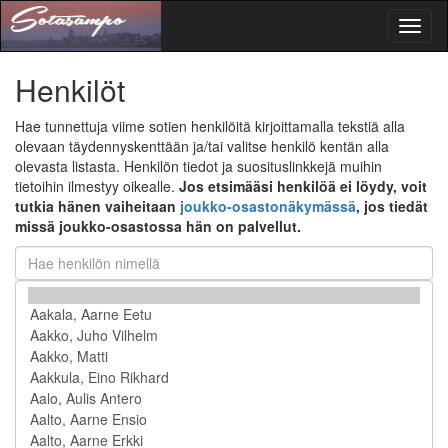
Toggl
naviga
Henkilöt
Hae tunnettuja viime sotien henkilöitä kirjoittamalla tekstiä alla
olevaan täydennyskenttään ja/tai valitse henkilö kentän alla
olevasta listasta. Henkilön tiedot ja suosituslinkkejä muihin
tietoihin ilmestyy oikealle.
Jos etsimääsi henkilöä ei löydy, voit
tutkia hänen vaiheitaan
joukko-osastonäkymässä
, jos tiedät
missä joukko-osastossa hän on palvellut.