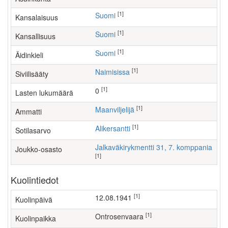
[1]
Suomi
Kansalaisuus
[1]
Suomi
Kansallisuus
[1]
Suomi
Äidinkieli
[1]
Naimisissa
Siviilisääty
[1]
0
Lasten lukumäärä
[1]
maanviljelijä
Ammatti
[1]
Alikersantti
Sotilasarvo
Jalkaväkirykmentti 31, 7. komppania
Joukko-osasto
[1]
Kuolintiedot
[1]
12.08.1941
Kuolinpäivä
[1]
Ontrosenvaara
Kuolinpaikka