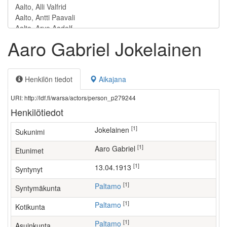
Aaro Gabriel Jokelainen
Henkilön tiedot
Aikajana
URI: http://ldf.fi/warsa/actors/person_p279244
Henkilötiedot
[1]
Jokelainen
Sukunimi
[1]
Aaro Gabriel
Etunimet
[1]
13.04.1913
Syntynyt
[1]
Paltamo
Syntymäkunta
[1]
Paltamo
Kotikunta
[1]
Paltamo
Asuinkunta