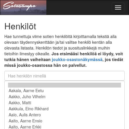
Toggl
naviga
Henkilöt
Hae tunnettuja viime sotien henkilöitä kirjoittamalla tekstiä alla
olevaan täydennyskenttään ja/tai valitse henkilö kentän alla
olevasta listasta. Henkilön tiedot ja suosituslinkkejä muihin
tietoihin ilmestyy oikealle.
Jos etsimääsi henkilöä ei löydy, voit
tutkia hänen vaiheitaan
joukko-osastonäkymässä
, jos tiedät
missä joukko-osastossa hän on palvellut.