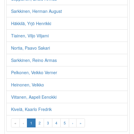
Sarkkinen, Herman August
Häkkilä, Yrjö Henrikki
Tiainen, Viljo Viljami
Nortia, Paavo Sakari
Sarkkinen, Reino Armas
Pelkonen, Veikko Verner
Heinonen, Veikko
Viitanen, Aapeli Eenokki
Kivelä, Kaarlo Fredrik
«
‹
1
2
3
4
5
›
»