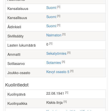
[1]
Suomi
Kansalaisuus
[1]
Suomi
Kansallisuus
[1]
Suomi
Äidinkieli
[1]
Naimaton
Siviilisääty
[1]
0
Lasten lukumäärä
[1]
sekatyömies
Ammatti
[1]
Sotamies
Sotilasarvo
[1]
Kevyt osasto 5
Joukko-osasto
Kuolintiedot
[1]
22.08.1941
Kuolinpäivä
[1]
Kiskis-linja
Kuolinpaikka