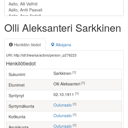
Olli Aleksanteri Sarkkinen
Henkilön tiedot
Aikajana
URI: http://ldf.fi/warsa/actors/person_p279223
Henkilötiedot
[1]
Sarkkinen
Sukunimi
[1]
Olli Aleksanteri
Etunimet
[1]
02.10.1911
Syntynyt
[1]
Oulunsalo
Syntymäkunta
[1]
Oulunsalo
Kotikunta
[1]
Oulunsalo
Asuinkunta