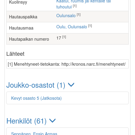
Kaatui, ruumis jäi kentälle tai
Kuolinsyy
[1]
tuhoutui
[1]
Oulunsalo
Hautauspaikka
[1]
Oulu, Oulunsalo
Hautausmaa
[1]
17
Hautapaikan numero
Lähteet
[1] Menehtyneet-tietokanta: http://kronos.narc.fi/menehtyneet/
Joukko-osastot (1)
Kevyt osasto 5 (Jatkosota)
Henkilöt (61)
Seppänen, Ensio Armas