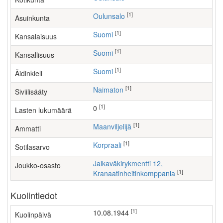
[1]
Oulunsalo
Asuinkunta
[1]
Suomi
Kansalaisuus
[1]
Suomi
Kansallisuus
[1]
Suomi
Äidinkieli
[1]
Naimaton
Siviilisääty
[1]
0
Lasten lukumäärä
[1]
maanviljelijä
Ammatti
[1]
Korpraali
Sotilasarvo
Jalkaväkirykmentti 12,
Joukko-osasto
[1]
Kranaatinheitinkomppania
Kuolintiedot
[1]
10.08.1944
Kuolinpäivä