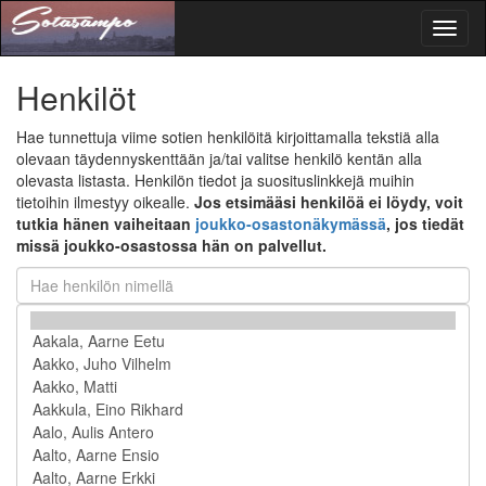
Toggl
naviga
Henkilöt
Hae tunnettuja viime sotien henkilöitä kirjoittamalla tekstiä alla
olevaan täydennyskenttään ja/tai valitse henkilö kentän alla
olevasta listasta. Henkilön tiedot ja suosituslinkkejä muihin
tietoihin ilmestyy oikealle.
Jos etsimääsi henkilöä ei löydy, voit
tutkia hänen vaiheitaan
joukko-osastonäkymässä
, jos tiedät
missä joukko-osastossa hän on palvellut.