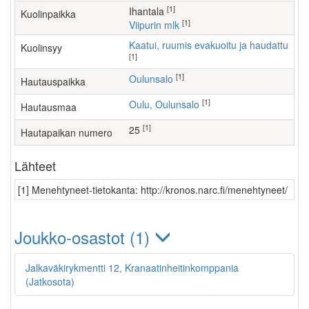
[1]
Ihantala
Kuolinpaikka
[1]
Viipurin mlk
Kaatui, ruumis evakuoitu ja haudattu
Kuolinsyy
[1]
[1]
Oulunsalo
Hautauspaikka
[1]
Oulu, Oulunsalo
Hautausmaa
[1]
25
Hautapaikan numero
Lähteet
[1] Menehtyneet-tietokanta: http://kronos.narc.fi/menehtyneet/
Joukko-osastot (1)
Jalkaväkirykmentti 12, Kranaatinheitinkomppania
(Jatkosota)