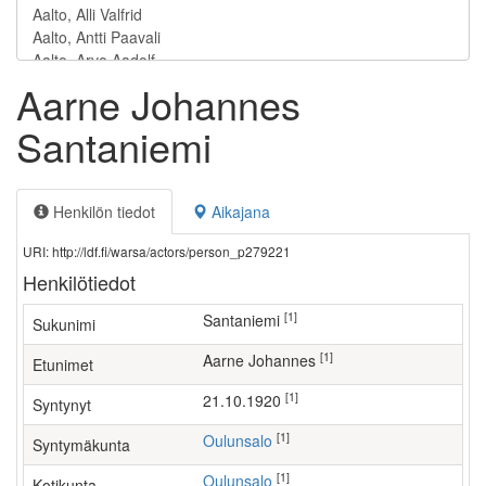
Aarne Johannes
Santaniemi
Henkilön tiedot
Aikajana
URI: http://ldf.fi/warsa/actors/person_p279221
Henkilötiedot
[1]
Santaniemi
Sukunimi
[1]
Aarne Johannes
Etunimet
[1]
21.10.1920
Syntynyt
[1]
Oulunsalo
Syntymäkunta
[1]
Oulunsalo
Kotikunta