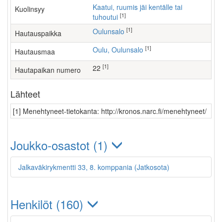
Kaatui, ruumis jäi kentälle tai
Kuolinsyy
[1]
tuhoutui
[1]
Oulunsalo
Hautauspaikka
[1]
Oulu, Oulunsalo
Hautausmaa
[1]
22
Hautapaikan numero
Lähteet
[1] Menehtyneet-tietokanta: http://kronos.narc.fi/menehtyneet/
Joukko-osastot (1)
Jalkaväkirykmentti 33, 8. komppania (Jatkosota)
Henkilöt (160)