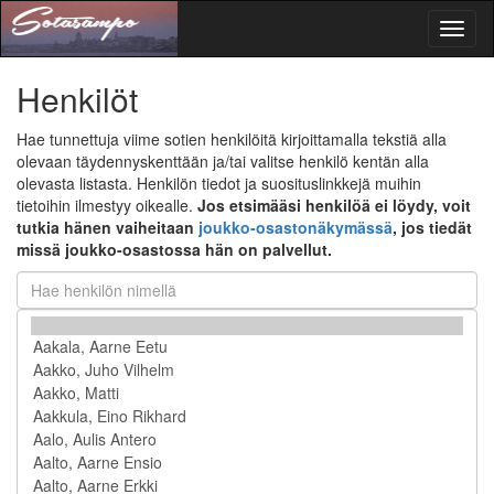
Toggl
naviga
Henkilöt
Hae tunnettuja viime sotien henkilöitä kirjoittamalla tekstiä alla
olevaan täydennyskenttään ja/tai valitse henkilö kentän alla
olevasta listasta. Henkilön tiedot ja suosituslinkkejä muihin
tietoihin ilmestyy oikealle.
Jos etsimääsi henkilöä ei löydy, voit
tutkia hänen vaiheitaan
joukko-osastonäkymässä
, jos tiedät
missä joukko-osastossa hän on palvellut.