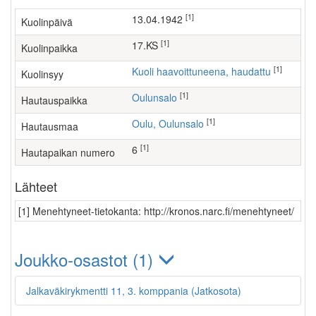
[1]
13.04.1942
Kuolinpäivä
[1]
17.KS
Kuolinpaikka
[1]
Kuoli haavoittuneena, haudattu
Kuolinsyy
[1]
Oulunsalo
Hautauspaikka
[1]
Oulu, Oulunsalo
Hautausmaa
[1]
6
Hautapaikan numero
Lähteet
[1] Menehtyneet-tietokanta: http://kronos.narc.fi/menehtyneet/
Joukko-osastot (1)
Jalkaväkirykmentti 11, 3. komppania (Jatkosota)