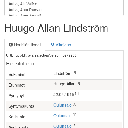
Huugo Allan Lindström
Henkilön tiedot
Aikajana
URI: http://ldf.fi/warsa/actors/person_p279208
Henkilötiedot
[1]
Lindström
Sukunimi
[1]
Huugo Allan
Etunimet
[1]
22.04.1915
Syntynyt
[1]
Oulunsalo
Syntymäkunta
[1]
Oulunsalo
Kotikunta
[1]
Oulunsalo
Asuinkunta