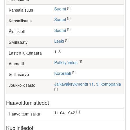
[1]
Suomi
Kansalaisuus
[1]
Suomi
Kansallisuus
[1]
Suomi
Äidinkieli
[1]
Leski
Siviilisääty
[1]
1
Lasten lukumäärä
[1]
putkityömies
Ammatti
[1]
Korpraali
Sotilasarvo
Jalkaväkirykmentti 11, 3. komppania
Joukko-osasto
[1]
Haavoittumistiedot
[1]
11.04.1942
Haavoittumisaika
Kuolintiedot