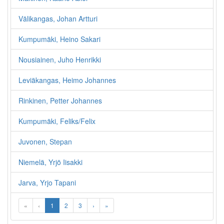
Välikangas, Johan Artturi
Kumpumäki, Heino Sakari
Nousiainen, Juho Henrikki
Leviäkangas, Heimo Johannes
Rinkinen, Petter Johannes
Kumpumäki, Feliks/Felix
Juvonen, Stepan
Niemelä, Yrjö Iisakki
Jarva, Yrjo Tapani
«
‹
1
2
3
›
»