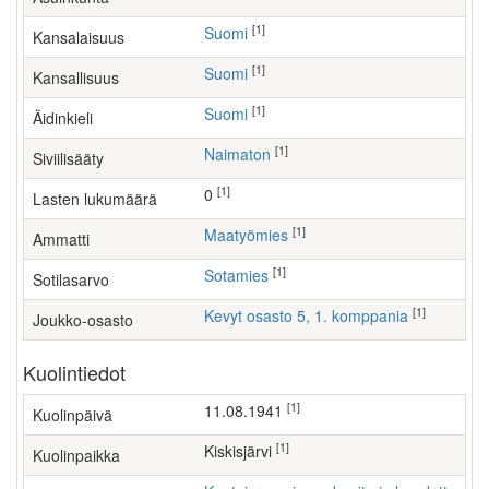
[1]
Suomi
Kansalaisuus
[1]
Suomi
Kansallisuus
[1]
Suomi
Äidinkieli
[1]
Naimaton
Siviilisääty
[1]
0
Lasten lukumäärä
[1]
maatyömies
Ammatti
[1]
Sotamies
Sotilasarvo
[1]
Kevyt osasto 5, 1. komppania
Joukko-osasto
Kuolintiedot
[1]
11.08.1941
Kuolinpäivä
[1]
Kiskisjärvi
Kuolinpaikka