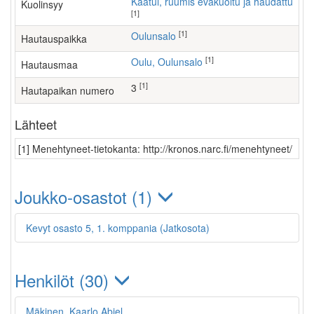
Kaatui, ruumis evakuoitu ja haudattu
Kuolinsyy
[1]
[1]
Oulunsalo
Hautauspaikka
[1]
Oulu, Oulunsalo
Hautausmaa
[1]
3
Hautapaikan numero
Lähteet
[1] Menehtyneet-tietokanta: http://kronos.narc.fi/menehtyneet/
Joukko-osastot (1)
Kevyt osasto 5, 1. komppania (Jatkosota)
Henkilöt (30)
Mäkinen, Kaarlo Abiel