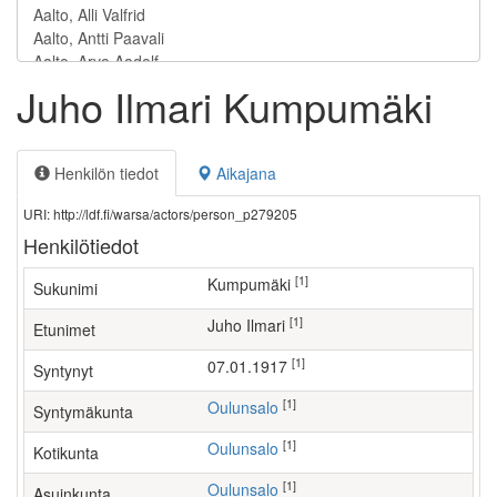
Juho Ilmari Kumpumäki
Henkilön tiedot
Aikajana
URI: http://ldf.fi/warsa/actors/person_p279205
Henkilötiedot
[1]
Kumpumäki
Sukunimi
[1]
Juho Ilmari
Etunimet
[1]
07.01.1917
Syntynyt
[1]
Oulunsalo
Syntymäkunta
[1]
Oulunsalo
Kotikunta
[1]
Oulunsalo
Asuinkunta