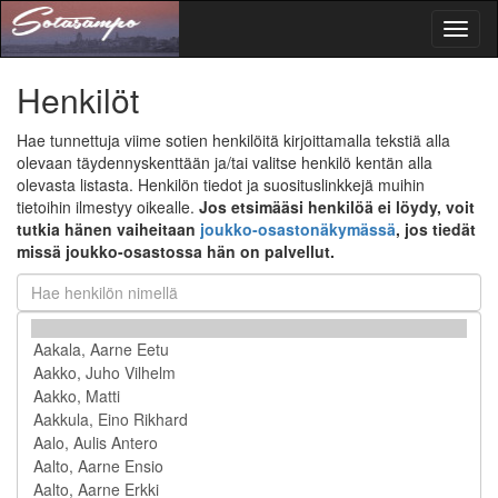
Toggl
naviga
Henkilöt
Hae tunnettuja viime sotien henkilöitä kirjoittamalla tekstiä alla
olevaan täydennyskenttään ja/tai valitse henkilö kentän alla
olevasta listasta. Henkilön tiedot ja suosituslinkkejä muihin
tietoihin ilmestyy oikealle.
Jos etsimääsi henkilöä ei löydy, voit
tutkia hänen vaiheitaan
joukko-osastonäkymässä
, jos tiedät
missä joukko-osastossa hän on palvellut.