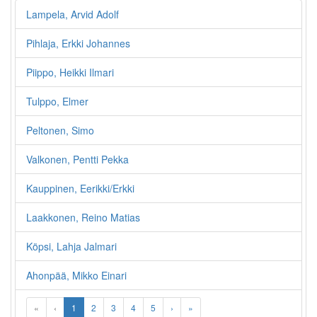
Lampela, Arvid Adolf
Pihlaja, Erkki Johannes
Piippo, Heikki Ilmari
Tulppo, Elmer
Peltonen, Simo
Valkonen, Pentti Pekka
Kauppinen, Eerikki/Erkki
Laakkonen, Reino Matias
Köpsi, Lahja Jalmari
Ahonpää, Mikko Einari
«
‹
1
2
3
4
5
›
»