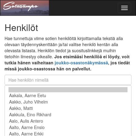
Toggl
naviga
Henkilöt
Hae tunnettuja viime sotien henkilöitä kirjoittamalla tekstiä alla
olevaan täydennyskenttään ja/tai valitse henkilö kentän alla
olevasta listasta. Henkilön tiedot ja suosituslinkkejä muihin
tietoihin ilmestyy oikealle.
Jos etsimääsi henkilöä ei löydy, voit
tutkia hänen vaiheitaan
joukko-osastonäkymässä
, jos tiedät
missä joukko-osastossa hän on palvellut.