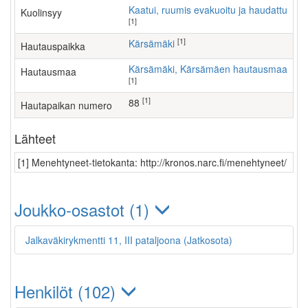
Kaatui, ruumis evakuoitu ja haudattu
Kuolinsyy
[1]
[1]
Kärsämäki
Hautauspaikka
Kärsämäki, Kärsämäen hautausmaa
Hautausmaa
[1]
[1]
88
Hautapaikan numero
Lähteet
[1] Menehtyneet-tietokanta: http://kronos.narc.fi/menehtyneet/
Joukko-osastot (1)
Jalkaväkirykmentti 11, III pataljoona (Jatkosota)
Henkilöt (102)