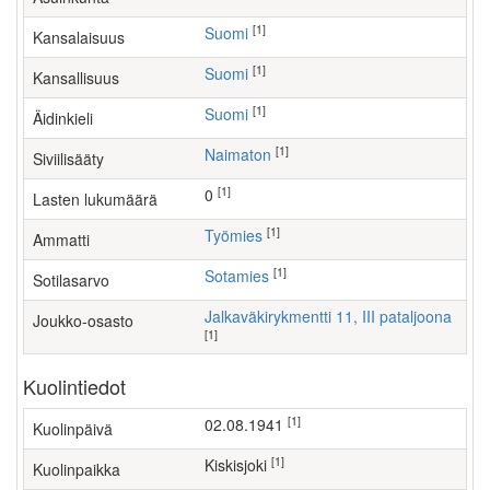
[1]
Suomi
Kansalaisuus
[1]
Suomi
Kansallisuus
[1]
Suomi
Äidinkieli
[1]
Naimaton
Siviilisääty
[1]
0
Lasten lukumäärä
[1]
työmies
Ammatti
[1]
Sotamies
Sotilasarvo
Jalkaväkirykmentti 11, III pataljoona
Joukko-osasto
[1]
Kuolintiedot
[1]
02.08.1941
Kuolinpäivä
[1]
Kiskisjoki
Kuolinpaikka