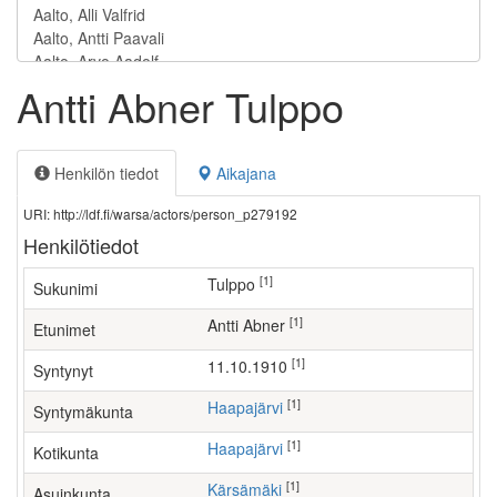
Antti Abner Tulppo
Henkilön tiedot
Aikajana
URI: http://ldf.fi/warsa/actors/person_p279192
Henkilötiedot
[1]
Tulppo
Sukunimi
[1]
Antti Abner
Etunimet
[1]
11.10.1910
Syntynyt
[1]
Haapajärvi
Syntymäkunta
[1]
Haapajärvi
Kotikunta
[1]
Kärsämäki
Asuinkunta