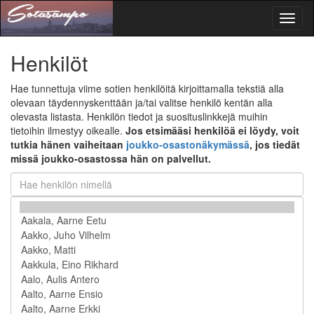
Toggl
naviga
Henkilöt
Hae tunnettuja viime sotien henkilöitä kirjoittamalla tekstiä alla
olevaan täydennyskenttään ja/tai valitse henkilö kentän alla
olevasta listasta. Henkilön tiedot ja suosituslinkkejä muihin
tietoihin ilmestyy oikealle.
Jos etsimääsi henkilöä ei löydy, voit
tutkia hänen vaiheitaan
joukko-osastonäkymässä
, jos tiedät
missä joukko-osastossa hän on palvellut.