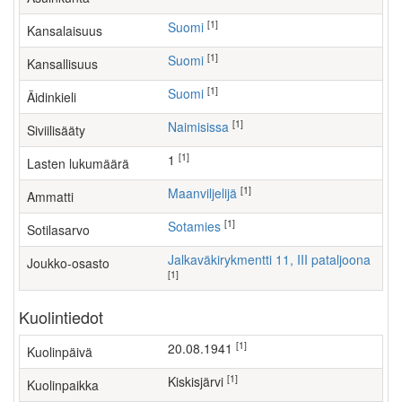
[1]
Suomi
Kansalaisuus
[1]
Suomi
Kansallisuus
[1]
Suomi
Äidinkieli
[1]
Naimisissa
Siviilisääty
[1]
1
Lasten lukumäärä
[1]
maanviljelijä
Ammatti
[1]
Sotamies
Sotilasarvo
Jalkaväkirykmentti 11, III pataljoona
Joukko-osasto
[1]
Kuolintiedot
[1]
20.08.1941
Kuolinpäivä
[1]
Kiskisjärvi
Kuolinpaikka