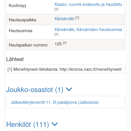
Kaatui, ruumis evakuoitu ja haudattu
Kuolinsyy
[1]
[1]
Kärsämäki
Hautauspaikka
Kärsämäki, Kärsämäen hautausmaa
Hautausmaa
[1]
[1]
125
Hautapaikan numero
Lähteet
[1] Menehtyneet-tietokanta: http://kronos.narc.fi/menehtyneet/
Joukko-osastot (1)
Jalkaväkirykmentti 11, III pataljoona (Jatkosota)
Henkilöt (111)