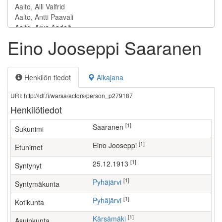
Eino Jooseppi Saaranen
Henkilön tiedot
Aikajana
URI: http://ldf.fi/warsa/actors/person_p279187
Henkilötiedot
[1]
Saaranen
Sukunimi
[1]
Eino Jooseppi
Etunimet
[1]
25.12.1913
Syntynyt
[1]
Pyhäjärvi
Syntymäkunta
[1]
Pyhäjärvi
Kotikunta
[1]
Kärsämäki
Asuinkunta