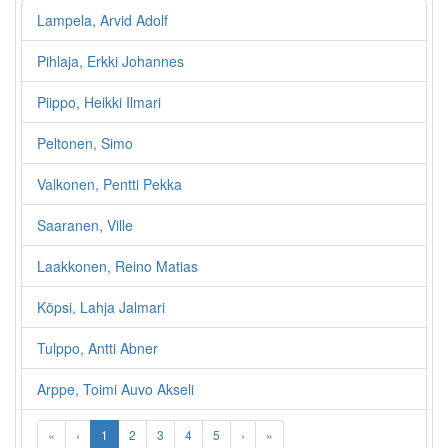
Lampela, Arvid Adolf
Pihlaja, Erkki Johannes
Piippo, Heikki Ilmari
Peltonen, Simo
Valkonen, Pentti Pekka
Saaranen, Ville
Laakkonen, Reino Matias
Köpsi, Lahja Jalmari
Tulppo, Antti Abner
Arppe, Toimi Auvo Akseli
«
‹
1
2
3
4
5
›
»