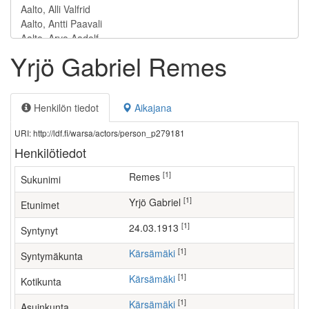
Yrjö Gabriel Remes
Henkilön tiedot
Aikajana
URI: http://ldf.fi/warsa/actors/person_p279181
Henkilötiedot
[1]
Remes
Sukunimi
[1]
Yrjö Gabriel
Etunimet
[1]
24.03.1913
Syntynyt
[1]
Kärsämäki
Syntymäkunta
[1]
Kärsämäki
Kotikunta
[1]
Kärsämäki
Asuinkunta