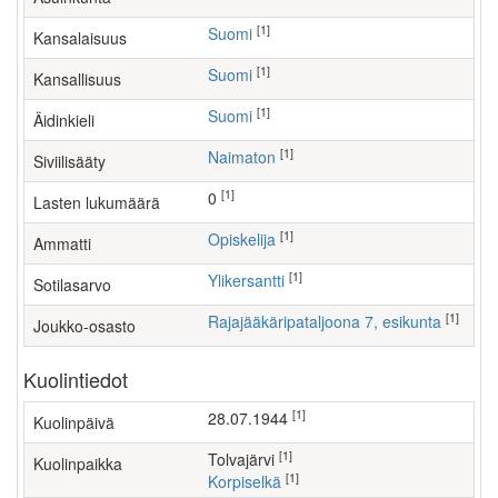
[1]
Suomi
Kansalaisuus
[1]
Suomi
Kansallisuus
[1]
Suomi
Äidinkieli
[1]
Naimaton
Siviilisääty
[1]
0
Lasten lukumäärä
[1]
opiskelija
Ammatti
[1]
Ylikersantti
Sotilasarvo
[1]
Rajajääkäripataljoona 7, esikunta
Joukko-osasto
Kuolintiedot
[1]
28.07.1944
Kuolinpäivä
[1]
Tolvajärvi
Kuolinpaikka
[1]
Korpiselkä