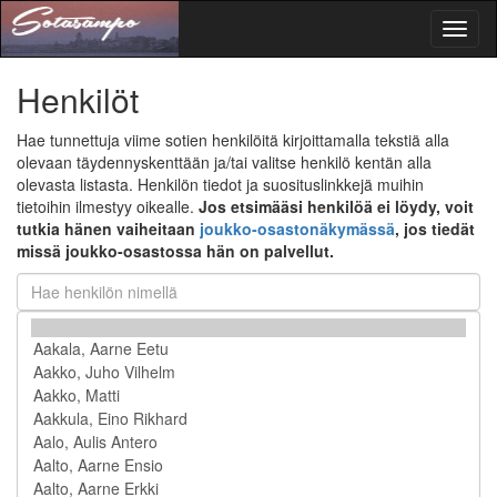
Toggl
naviga
Henkilöt
Hae tunnettuja viime sotien henkilöitä kirjoittamalla tekstiä alla
olevaan täydennyskenttään ja/tai valitse henkilö kentän alla
olevasta listasta. Henkilön tiedot ja suosituslinkkejä muihin
tietoihin ilmestyy oikealle.
Jos etsimääsi henkilöä ei löydy, voit
tutkia hänen vaiheitaan
joukko-osastonäkymässä
, jos tiedät
missä joukko-osastossa hän on palvellut.