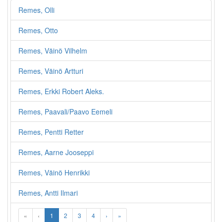
Remes, Olli
Remes, Otto
Remes, Väinö Vilhelm
Remes, Väinö Artturi
Remes, Erkki Robert Aleks.
Remes, Paavali/Paavo Eemeli
Remes, Pentti Retter
Remes, Aarne Jooseppi
Remes, Väinö Henrikki
Remes, Antti Ilmari
«
‹
1
2
3
4
›
»