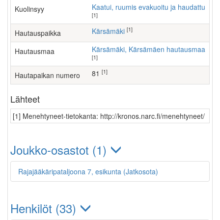
Kaatui, ruumis evakuoitu ja haudattu
Kuolinsyy
[1]
[1]
Kärsämäki
Hautauspaikka
Kärsämäki, Kärsämäen hautausmaa
Hautausmaa
[1]
[1]
81
Hautapaikan numero
Lähteet
[1] Menehtyneet-tietokanta: http://kronos.narc.fi/menehtyneet/
Joukko-osastot (1)
Rajajääkäripataljoona 7, esikunta (Jatkosota)
Henkilöt (33)