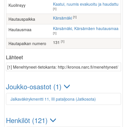
Kaatui, ruumis evakuoitu ja haudattu
Kuolinsyy
[1]
[1]
Kärsämäki
Hautauspaikka
Kärsämäki, Kärsämäen hautausmaa
Hautausmaa
[1]
[1]
131
Hautapaikan numero
Lähteet
[1] Menehtyneet-tietokanta: http://kronos.narc.fi/menehtyneet/
Joukko-osastot (1)
Jalkaväkirykmentti 11, III pataljoona (Jatkosota)
Henkilöt (121)