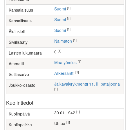
[1]
Suomi
Kansalaisuus
[1]
Suomi
Kansallisuus
[1]
Suomi
Äidinkieli
[1]
Naimaton
Siviilisääty
[1]
0
Lasten lukumäärä
[1]
maatyömies
Ammatti
[1]
Alikersantti
Sotilasarvo
Jalkaväkirykmentti 11, III pataljoona
Joukko-osasto
[1]
Kuolintiedot
[1]
30.01.1942
Kuolinpäivä
[1]
Uhtua
Kuolinpaikka