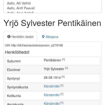
Yrjö Sylvester Pentikäinen
Henkilön tiedot
Aikajana
URI: http://ldf.fi/warsa/actors/person_p279168
Henkilötiedot
[1]
Pentikäinen
Sukunimi
[1]
Yrjö Sylvester
Etunimet
[1]
28.08.1914
Syntynyt
[1]
Kärsämäki
Syntymäkunta
[1]
Kärsämäki
Kotikunta
[1]
Kärsämäki
Asuinkunta