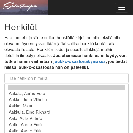
Toggl
naviga
Henkilöt
Hae tunnettuja viime sotien henkilöitä kirjoittamalla tekstiä alla
olevaan täydennyskenttään ja/tai valitse henkilö kentän alla
olevasta listasta. Henkilön tiedot ja suosituslinkkejä muihin
tietoihin ilmestyy oikealle.
Jos etsimääsi henkilöä ei löydy, voit
tutkia hänen vaiheitaan
joukko-osastonäkymässä
, jos tiedät
missä joukko-osastossa hän on palvellut.