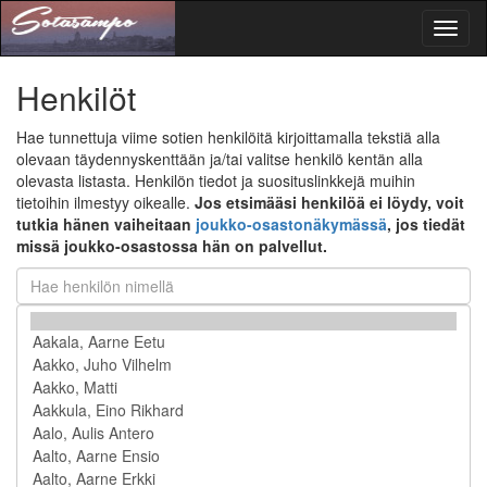
Toggl
naviga
Henkilöt
Hae tunnettuja viime sotien henkilöitä kirjoittamalla tekstiä alla
olevaan täydennyskenttään ja/tai valitse henkilö kentän alla
olevasta listasta. Henkilön tiedot ja suosituslinkkejä muihin
tietoihin ilmestyy oikealle.
Jos etsimääsi henkilöä ei löydy, voit
tutkia hänen vaiheitaan
joukko-osastonäkymässä
, jos tiedät
missä joukko-osastossa hän on palvellut.