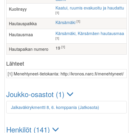
Kaatui, ruumis evakuoitu ja haudattu
Kuolinsyy
[1]
[1]
Kärsämäki
Hautauspaikka
Kärsämäki, Kärsämäen hautausmaa
Hautausmaa
[1]
[1]
19
Hautapaikan numero
Lähteet
[1] Menehtyneet-tietokanta: http://kronos.narc.fi/menehtyneet/
Joukko-osastot (1)
Jalkaväkirykmentti 8, 6. komppania (Jatkosota)
Henkilöt (141)