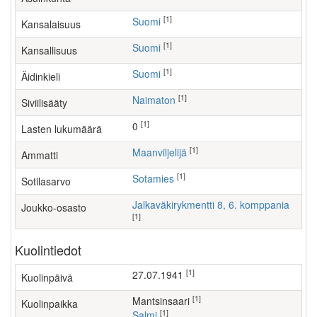
[1]
Suomi
Kansalaisuus
[1]
Suomi
Kansallisuus
[1]
Suomi
Äidinkieli
[1]
Naimaton
Siviilisääty
[1]
0
Lasten lukumäärä
[1]
maanviljelijä
Ammatti
[1]
Sotamies
Sotilasarvo
Jalkaväkirykmentti 8, 6. komppania
Joukko-osasto
[1]
Kuolintiedot
[1]
27.07.1941
Kuolinpäivä
[1]
Mantsinsaari
Kuolinpaikka
[1]
Salmi