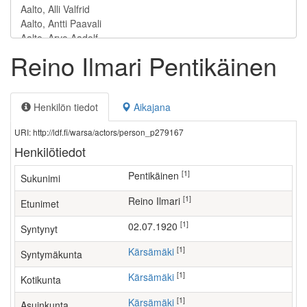
Reino Ilmari Pentikäinen
Henkilön tiedot
Aikajana
URI: http://ldf.fi/warsa/actors/person_p279167
Henkilötiedot
[1]
Pentikäinen
Sukunimi
[1]
Reino Ilmari
Etunimet
[1]
02.07.1920
Syntynyt
[1]
Kärsämäki
Syntymäkunta
[1]
Kärsämäki
Kotikunta
[1]
Kärsämäki
Asuinkunta