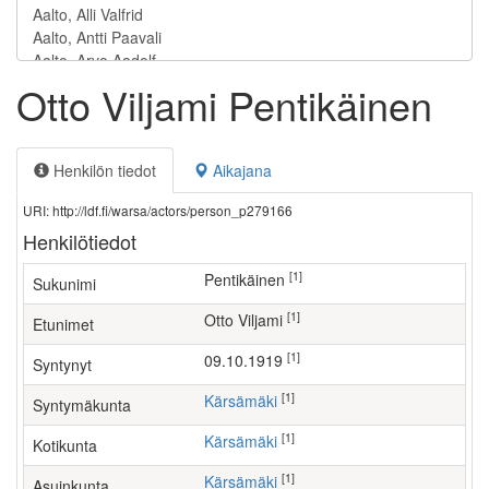
Otto Viljami Pentikäinen
Henkilön tiedot
Aikajana
URI: http://ldf.fi/warsa/actors/person_p279166
Henkilötiedot
[1]
Pentikäinen
Sukunimi
[1]
Otto Viljami
Etunimet
[1]
09.10.1919
Syntynyt
[1]
Kärsämäki
Syntymäkunta
[1]
Kärsämäki
Kotikunta
[1]
Kärsämäki
Asuinkunta