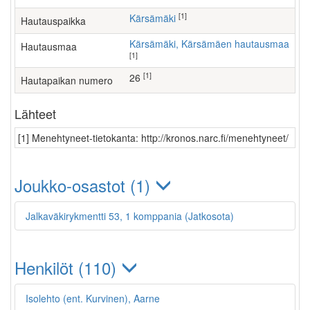
[1]
Kärsämäki
Hautauspaikka
Kärsämäki, Kärsämäen hautausmaa
Hautausmaa
[1]
[1]
26
Hautapaikan numero
Lähteet
[1] Menehtyneet-tietokanta: http://kronos.narc.fi/menehtyneet/
Joukko-osastot (1)
Jalkaväkirykmentti 53, 1 komppania (Jatkosota)
Henkilöt (110)
Isolehto (ent. Kurvinen), Aarne