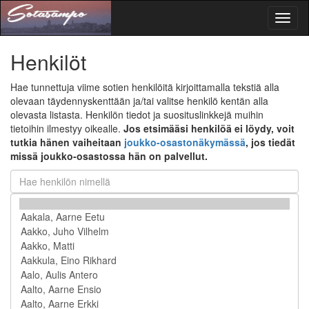
Toggl
naviga
Henkilöt
Hae tunnettuja viime sotien henkilöitä kirjoittamalla tekstiä alla
olevaan täydennyskenttään ja/tai valitse henkilö kentän alla
olevasta listasta. Henkilön tiedot ja suosituslinkkejä muihin
tietoihin ilmestyy oikealle.
Jos etsimääsi henkilöä ei löydy, voit
tutkia hänen vaiheitaan
joukko-osastonäkymässä
, jos tiedät
missä joukko-osastossa hän on palvellut.