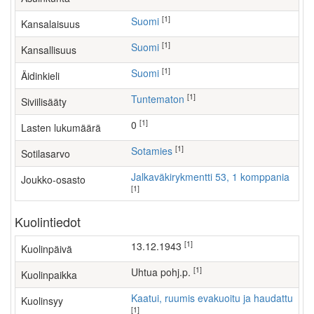
[1]
Suomi
Kansalaisuus
[1]
Suomi
Kansallisuus
[1]
Suomi
Äidinkieli
[1]
Tuntematon
Siviilisääty
[1]
0
Lasten lukumäärä
[1]
Sotamies
Sotilasarvo
Jalkaväkirykmentti 53, 1 komppania
Joukko-osasto
[1]
Kuolintiedot
[1]
13.12.1943
Kuolinpäivä
[1]
Uhtua pohj.p.
Kuolinpaikka
Kaatui, ruumis evakuoitu ja haudattu
Kuolinsyy
[1]