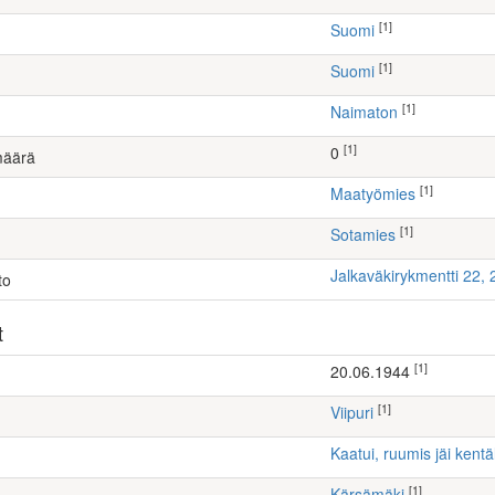
[1]
Suomi
[1]
Suomi
[1]
Naimaton
[1]
0
määrä
[1]
maatyömies
[1]
Sotamies
Jalkaväkirykmentti 22,
to
t
[1]
20.06.1944
[1]
Viipuri
Kaatui, ruumis jäi kentä
[1]
Kärsämäki