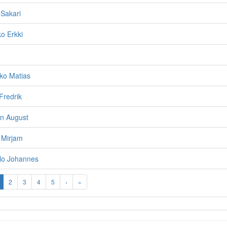
 Sakari
ko Erkki
ko Matias
Fredrik
an August
i Mirjam
rlo Johannes
2
3
4
5
›
»