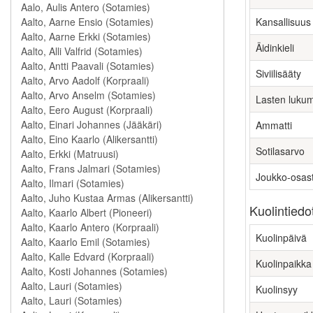
Kansallisuus
Äidinkieli
Siviilisääty
Lasten luku
Ammatti
Sotilasarvo
Joukko-osas
Kuolintiedo
Kuolinpäivä
Kuolinpaikka
Kuolinsyy