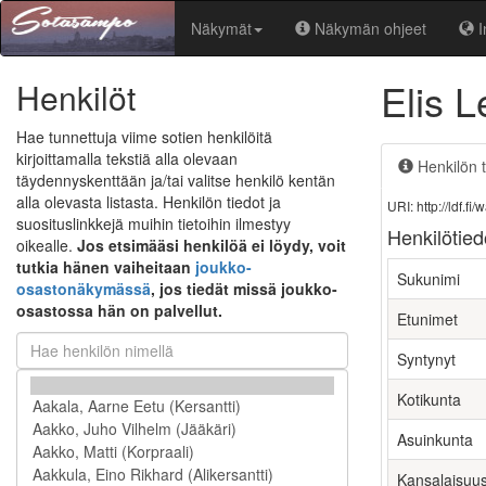
Näkymät
Näkymän ohjeet
I
Elis 
Henkilöt
Hae tunnettuja viime sotien henkilöitä
kirjoittamalla tekstiä alla olevaan
Henkilön t
täydennyskenttään ja/tai valitse henkilö kentän
alla olevasta listasta. Henkilön tiedot ja
URI: http://ldf.
suosituslinkkejä muihin tietoihin ilmestyy
Henkilötied
oikealle.
Jos etsimääsi henkilöä ei löydy, voit
tutkia hänen vaiheitaan
joukko-
Sukunimi
osastonäkymässä
, jos tiedät missä joukko-
osastossa hän on palvellut.
Etunimet
Syntynyt
Kotikunta
Asuinkunta
Kansalaisuu