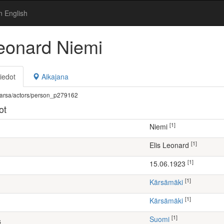
n English
Leonard Niemi
iedot
Aikajana
fi/warsa/actors/person_p279162
ot
[1]
Niemi
[1]
Elis Leonard
[1]
15.06.1923
[1]
Kärsämäki
[1]
Kärsämäki
[1]
Suomi
s