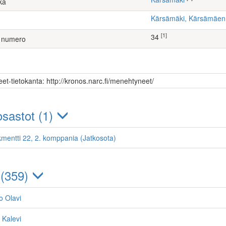
ka
Kärsämäki, Kärsämäe
[1]
34
 numero
et-tietokanta: http://kronos.narc.fi/menehtyneet/
sastot (1)
kmentti 22, 2. komppania (Jatkosota)
 (359)
o Olavi
 Kalevi