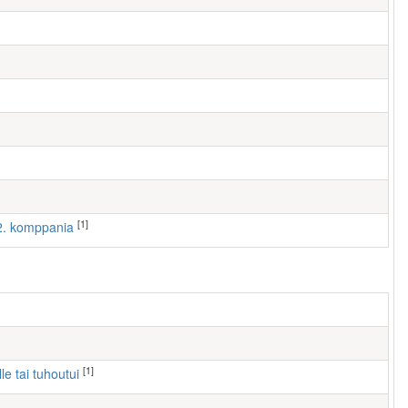
[1]
 2. komppania
[1]
lle tai tuhoutui