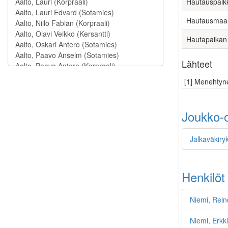
Hautauspaik
Hautausmaa
Hautapaikan
Lähteet
[1] Menehtyne
Joukko-o
Jalkaväkiry
Henkilöt
Niemi, Rein
Niemi, Erkki