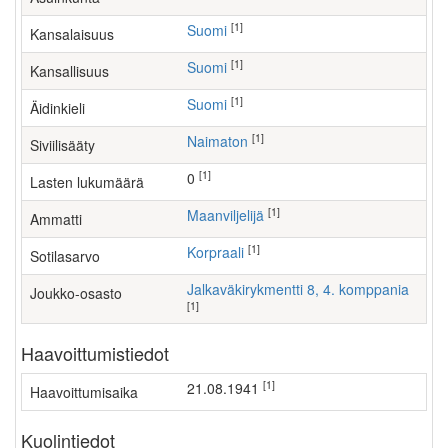
[1]
Suomi
Kansalaisuus
[1]
Suomi
Kansallisuus
[1]
Suomi
Äidinkieli
[1]
Naimaton
Siviilisääty
[1]
0
Lasten lukumäärä
[1]
maanviljelijä
Ammatti
[1]
Korpraali
Sotilasarvo
Jalkaväkirykmentti 8, 4. komppania
Joukko-osasto
[1]
Haavoittumistiedot
[1]
21.08.1941
Haavoittumisaika
Kuolintiedot