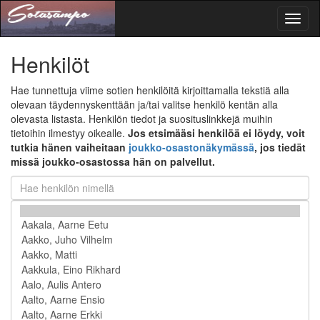
Toggl
naviga
Henkilöt
Hae tunnettuja viime sotien henkilöitä kirjoittamalla tekstiä alla
olevaan täydennyskenttään ja/tai valitse henkilö kentän alla
olevasta listasta. Henkilön tiedot ja suosituslinkkejä muihin
tietoihin ilmestyy oikealle.
Jos etsimääsi henkilöä ei löydy, voit
tutkia hänen vaiheitaan
joukko-osastonäkymässä
, jos tiedät
missä joukko-osastossa hän on palvellut.