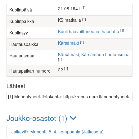
[1]
21.08.1941
Kuolinpäivä
[1]
KS;matkalla
Kuolinpaikka
[1]
Kuoli haavoittuneena, haudattu
Kuolinsyy
[1]
Kärsämäki
Hautauspaikka
Kärsämäki, Kärsämäen hautausmaa
Hautausmaa
[1]
[1]
22
Hautapaikan numero
Lähteet
[1] Menehtyneet-tietokanta: http://kronos.narc.fi/menehtyneet/
Joukko-osastot (1)
Jalkaväkirykmentti 8, 4. komppania (Jatkosota)