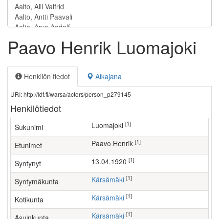
Paavo Henrik Luomajoki
Henkilön tiedot
Aikajana
URI: http://ldf.fi/warsa/actors/person_p279145
Henkilötiedot
[1]
Luomajoki
Sukunimi
[1]
Paavo Henrik
Etunimet
[1]
13.04.1920
Syntynyt
[1]
Kärsämäki
Syntymäkunta
[1]
Kärsämäki
Kotikunta
[1]
Kärsämäki
Asuinkunta