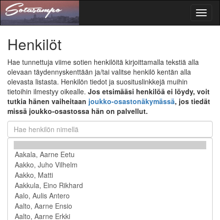
Toggl
naviga
Henkilöt
Hae tunnettuja viime sotien henkilöitä kirjoittamalla tekstiä alla
olevaan täydennyskenttään ja/tai valitse henkilö kentän alla
olevasta listasta. Henkilön tiedot ja suosituslinkkejä muihin
tietoihin ilmestyy oikealle.
Jos etsimääsi henkilöä ei löydy, voit
tutkia hänen vaiheitaan
joukko-osastonäkymässä
, jos tiedät
missä joukko-osastossa hän on palvellut.