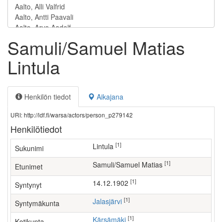
Samuli/Samuel Matias
Lintula
Henkilön tiedot
Aikajana
URI: http://ldf.fi/warsa/actors/person_p279142
Henkilötiedot
[1]
Lintula
Sukunimi
[1]
Samuli/Samuel Matias
Etunimet
[1]
14.12.1902
Syntynyt
[1]
Jalasjärvi
Syntymäkunta
[1]
Kärsämäki
Kotikunta