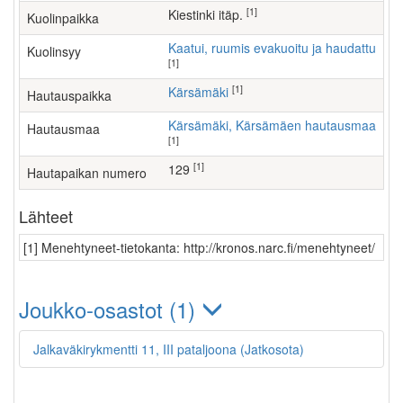
[1]
Kiestinki itäp.
Kuolinpaikka
Kaatui, ruumis evakuoitu ja haudattu
Kuolinsyy
[1]
[1]
Kärsämäki
Hautauspaikka
Kärsämäki, Kärsämäen hautausmaa
Hautausmaa
[1]
[1]
129
Hautapaikan numero
Lähteet
[1] Menehtyneet-tietokanta: http://kronos.narc.fi/menehtyneet/
Joukko-osastot (1)
Jalkaväkirykmentti 11, III pataljoona (Jatkosota)