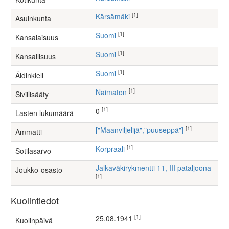
[1]
Kärsämäki
Asuinkunta
[1]
Suomi
Kansalaisuus
[1]
Suomi
Kansallisuus
[1]
Suomi
Äidinkieli
[1]
Naimaton
Siviilisääty
[1]
0
Lasten lukumäärä
[1]
["maanviljelijä","puuseppä"]
Ammatti
[1]
Korpraali
Sotilasarvo
Jalkaväkirykmentti 11, III pataljoona
Joukko-osasto
[1]
Kuolintiedot
[1]
25.08.1941
Kuolinpäivä