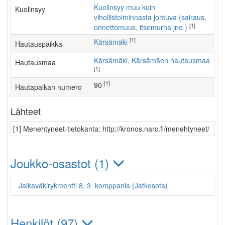
Kuolinsyy muu kuin
Kuolinsyy
vihollistoiminnasta johtuva (sairaus,
[1]
onnettomuus, itsemurha jne.)
[1]
Kärsämäki
Hautauspaikka
Kärsämäki, Kärsämäen hautausmaa
Hautausmaa
[1]
[1]
90
Hautapaikan numero
Lähteet
[1] Menehtyneet-tietokanta: http://kronos.narc.fi/menehtyneet/
Joukko-osastot (1)
Jalkaväkirykmentti 8, 3. komppania (Jatkosota)
Henkilöt (97)