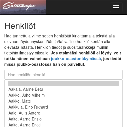
Toggl
naviga
Henkilöt
Hae tunnettuja viime sotien henkilöitä kirjoittamalla tekstiä alla
olevaan täydennyskenttään ja/tai valitse henkilö kentän alla
olevasta listasta. Henkilön tiedot ja suosituslinkkejä muihin
tietoihin ilmestyy oikealle.
Jos etsimääsi henkilöä ei löydy, voit
tutkia hänen vaiheitaan
joukko-osastonäkymässä
, jos tiedät
missä joukko-osastossa hän on palvellut.