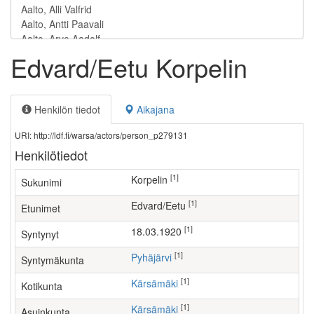
Edvard/Eetu Korpelin
Henkilön tiedot
Aikajana
URI: http://ldf.fi/warsa/actors/person_p279131
Henkilötiedot
[1]
Korpelin
Sukunimi
[1]
Edvard/Eetu
Etunimet
[1]
18.03.1920
Syntynyt
[1]
Pyhäjärvi
Syntymäkunta
[1]
Kärsämäki
Kotikunta
[1]
Kärsämäki
Asuinkunta