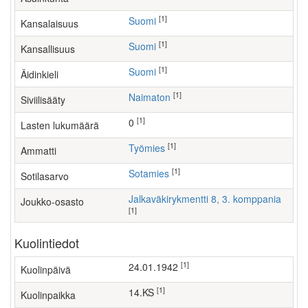
[1]
Suomi
Kansalaisuus
[1]
Suomi
Kansallisuus
[1]
Suomi
Äidinkieli
[1]
Naimaton
Siviilisääty
[1]
0
Lasten lukumäärä
[1]
työmies
Ammatti
[1]
Sotamies
Sotilasarvo
Jalkaväkirykmentti 8, 3. komppania
Joukko-osasto
[1]
Kuolintiedot
[1]
24.01.1942
Kuolinpäivä
[1]
14.KS
Kuolinpaikka