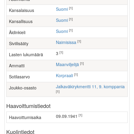
[1]
Suomi
Kansalaisuus
[1]
Suomi
Kansallisuus
[1]
Suomi
Äidinkieli
[1]
Naimisissa
Siviilisääty
[1]
3
Lasten lukumäärä
[1]
maanviljelijä
Ammatti
[1]
Korpraali
Sotilasarvo
Jalkaväkirykmentti 11, 9. komppania
Joukko-osasto
[1]
Haavoittumistiedot
[1]
09.09.1941
Haavoittumisaika
Kuolintiedot