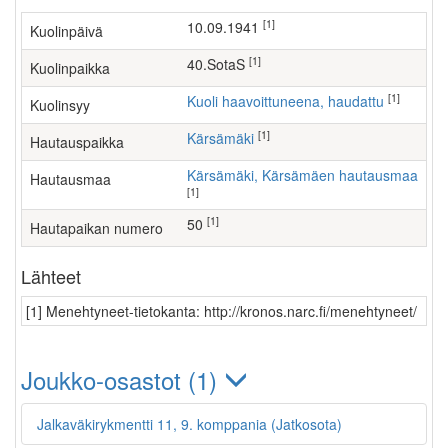
[1]
10.09.1941
Kuolinpäivä
[1]
40.SotaS
Kuolinpaikka
[1]
Kuoli haavoittuneena, haudattu
Kuolinsyy
[1]
Kärsämäki
Hautauspaikka
Kärsämäki, Kärsämäen hautausmaa
Hautausmaa
[1]
[1]
50
Hautapaikan numero
Lähteet
[1] Menehtyneet-tietokanta: http://kronos.narc.fi/menehtyneet/
Joukko-osastot (1)
Jalkaväkirykmentti 11, 9. komppania (Jatkosota)