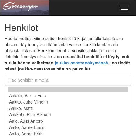
Toggl
naviga
Henkilöt
Hae tunnettuja viime sotien henkilöitä kirjoittamalla tekstiä alla
olevaan täydennyskenttään ja/tai valitse henkilö kentän alla
olevasta listasta. Henkilön tiedot ja suosituslinkkejä muihin
tietoihin ilmestyy oikealle.
Jos etsimääsi henkilöä ei löydy, voit
tutkia hänen vaiheitaan
joukko-osastonäkymässä
, jos tiedät
missä joukko-osastossa hän on palvellut.