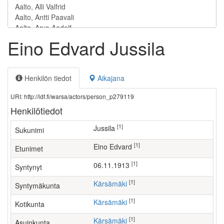
Eino Edvard Jussila
Henkilön tiedot
Aikajana
URI: http://ldf.fi/warsa/actors/person_p279119
Henkilötiedot
[1]
Jussila
Sukunimi
[1]
Eino Edvard
Etunimet
[1]
06.11.1913
Syntynyt
[1]
Kärsämäki
Syntymäkunta
[1]
Kärsämäki
Kotikunta
[1]
Kärsämäki
Asuinkunta